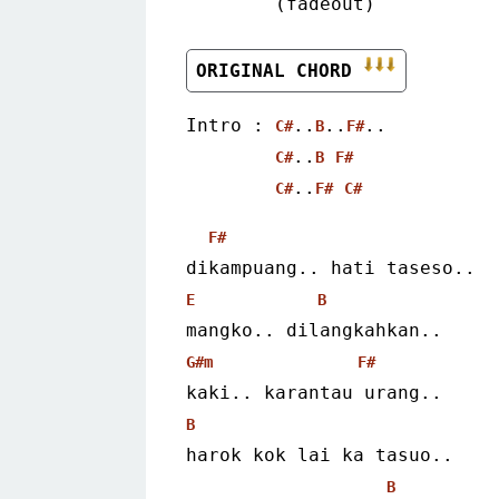
        (fadeout)
ORIGINAL CHORD 
Intro : 
..
..
..
C#
B
F#
..
C#
B
F#
..
C#
F#
C#
F#
dikampuang.. hati taseso..
E
B
mangko.. dilangkahkan..
G#m
F#
kaki.. karantau urang..
B
harok kok lai ka tasuo..
B