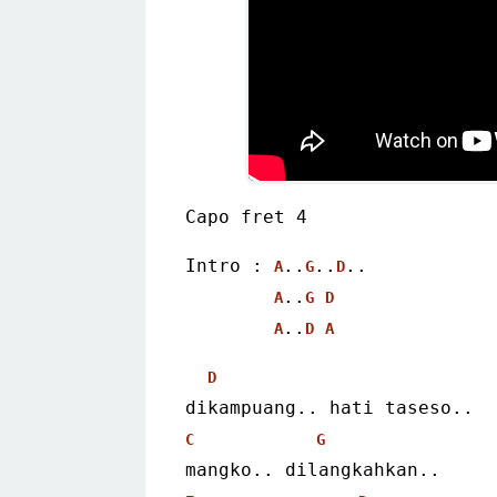
Capo fret 4
Intro : 
..
..
..
A
G
D
..
A
G
D
..
A
D
A
D
dikampuang.. hati taseso..
C
G
mangko.. dilangkahkan..