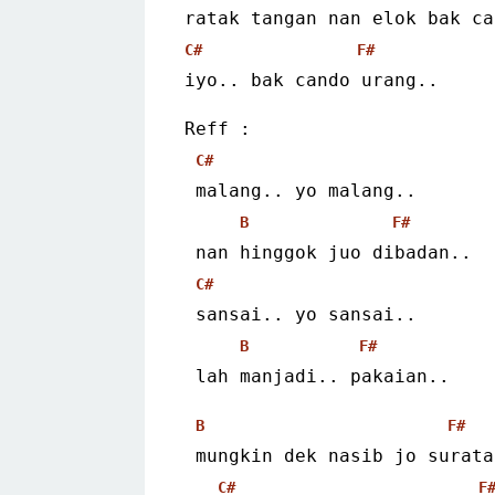
ratak tangan nan elok bak ca
C#
F#
iyo.. bak cando urang..
Reff :
C#
 malang.. yo malang..
B
F#
 nan hinggok juo dibadan..
C#
 sansai.. yo sansai..
B
F#
 lah manjadi.. pakaian..
B
F#
 mungkin dek nasib jo surata
C#
F