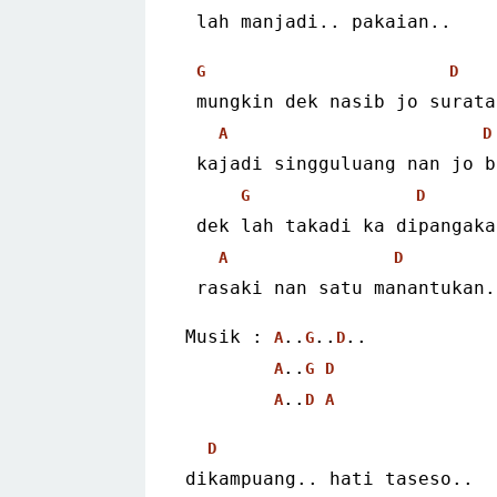
 lah manjadi.. pakaian..
G
D
 mungkin dek nasib jo surata
A
D
 kajadi singguluang nan jo 
G
D
 dek lah takadi ka dipangaka
A
D
 rasaki nan satu manantukan.
Musik : 
..
..
..
A
G
D
..
A
G
D
..
A
D
A
D
dikampuang.. hati taseso..