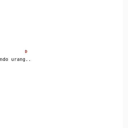
D
ndo urang..