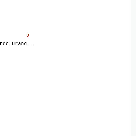
D
ndo urang..