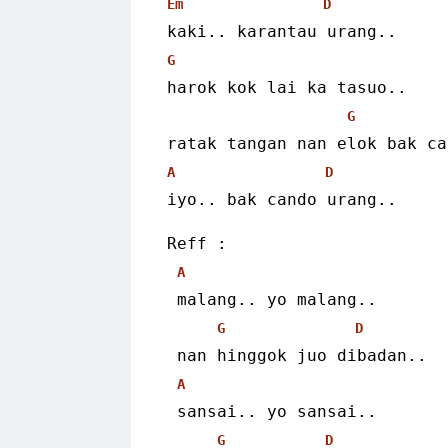
Em
D
kaki.. karantau urang..
G
harok kok lai ka tasuo..
G
ratak tangan nan elok bak ca
A
D
iyo.. bak cando urang..
Reff :
A
 malang.. yo malang..
G
D
 nan hinggok juo dibadan..
A
 sansai.. yo sansai..
G
D