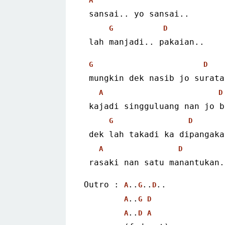
 sansai.. yo sansai..
G
D
 lah manjadi.. pakaian..
G
D
 mungkin dek nasib jo surata
A
D
 kajadi singguluang nan jo 
G
D
 dek lah takadi ka dipangaka
A
D
 rasaki nan satu manantukan.
Outro : 
..
..
..
A
G
D
..
A
G
D
..
A
D
A