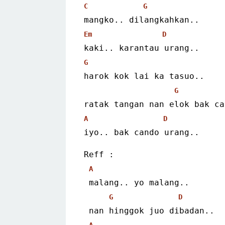
C
G
mangko.. dilangkahkan..
Em
D
kaki.. karantau urang..
G
harok kok lai ka tasuo..
G
ratak tangan nan elok bak ca
A
D
iyo.. bak cando urang..
Reff :
A
 malang.. yo malang..
G
D
 nan hinggok juo dibadan..
A