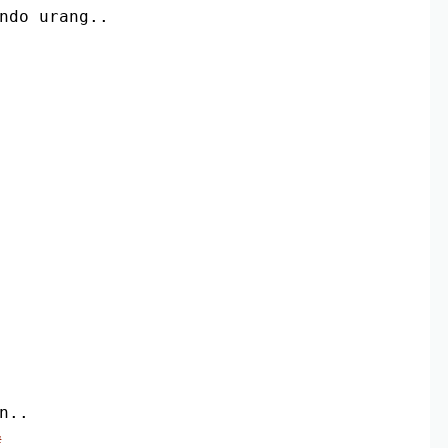
ndo urang..
n..
#