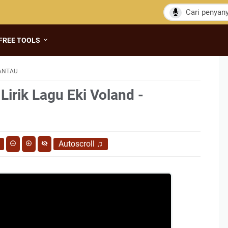
FREE TOOLS
RANTAU
Lirik Lagu Eki Voland -
Autoscroll
♫