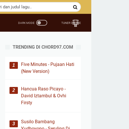
TRENDING DI CHORD97.COM
Five Minutes - Pujaan Hati
(New Version)
Hancua Raso Picayo -
David Iztambul & Ovhi
Firsty
Susilo Bambang
Yudhoyono - Seruling Di