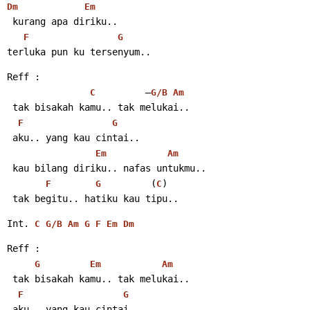
Dm
Em
 kurang apa diriku..
F
G
terluka pun ku tersenyum..
Reff :
         –
C
G/B
Am
 tak bisakah kamu.. tak melukai..
F
G
 aku.. yang kau cintai..
Em
Am
 kau bilang diriku.. nafas untukmu..
         (
)
F
G
C
 tak begitu.. hatiku kau tipu..
Int. 
C
G/B
Am
G
F
Em
Dm
Reff :
G
Em
Am
 tak bisakah kamu.. tak melukai..
F
G
 aku.. yang kau cintai..