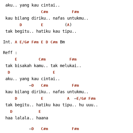
 aku.. yang kau cintai..
C#m
F#m
 kau bilang diriku.. nafas untukmu..
         (
)
D
E
A
 tak begitu.. hatiku kau tipu..
Int. 
 Bm
A
E/G#
F#m
E
D
C#m
Reff :
E
C#m
F#m
 tak bisakah kamu.. tak melukai..
D
E
 aku.. yang kau cintai..
           –
D
C#m
F#m
 kau bilang diriku.. nafas untukmu..
  –
D
E
A
E/G#
F#m
 tak begitu.. hatiku kau tipu.. hu uuu..
D
E
 haa lalala.. haana
           –
D
C#m
F#m