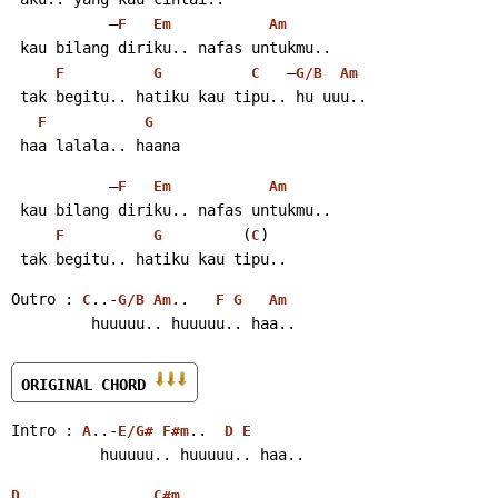
           –
F
Em
Am
 kau bilang diriku.. nafas untukmu..
   –
F
G
C
G/B
Am
 tak begitu.. hatiku kau tipu.. hu uuu..
F
G
 haa lalala.. haana
           –
F
Em
Am
 kau bilang diriku.. nafas untukmu..
         (
)
F
G
C
 tak begitu.. hatiku kau tipu..
Outro : 
..-
..   
C
G/B
Am
F
G
Am
         huuuuu.. huuuuu.. haa..
ORIGINAL CHORD 
Intro : 
..-
..  
A
E/G#
F#m
D
E
          huuuuu.. huuuuu.. haa..
D
C#m