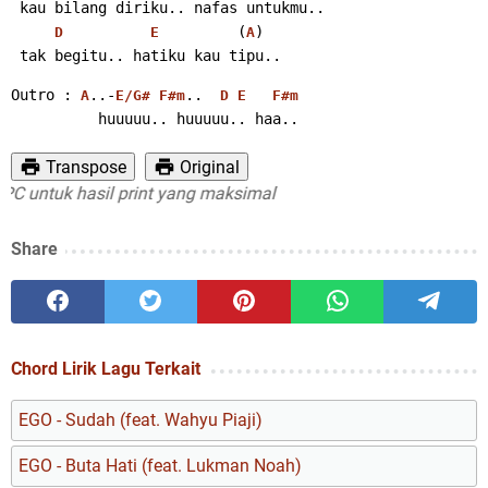
 kau bilang diriku.. nafas untukmu..
         (
)
D
E
A
 tak begitu.. hatiku kau tipu..
Outro : 
..-
..  
A
E/G#
F#m
D
E
F#m
          huuuuu.. huuuuu.. haa..
Transpose
Original
untuk hasil print yang maksimal
Share
Chord Lirik Lagu Terkait
EGO - Sudah (feat. Wahyu Piaji)
EGO - Buta Hati (feat. Lukman Noah)