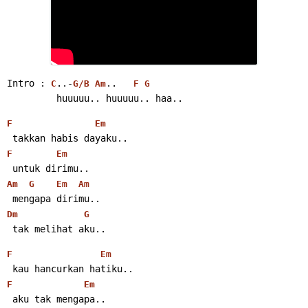
Intro : 
..-
..   
C
G/B
Am
F
G
         huuuuu.. huuuuu.. haa..
F
Em
 takkan habis dayaku..
F
Em
 untuk dirimu..
Am
G
Em
Am
 mengapa dirimu..
Dm
G
 tak melihat aku..
F
Em
 kau hancurkan hatiku..
F
Em
 aku tak mengapa..