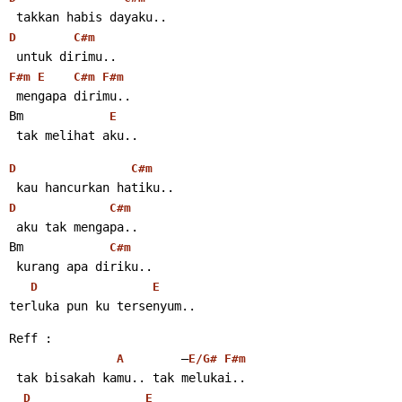
 takkan habis dayaku..
D
C#m
 untuk dirimu..
F#m
E
C#m
F#m
 mengapa dirimu..
Bm            
E
 tak melihat aku..
D
C#m
 kau hancurkan hatiku..
D
C#m
 aku tak mengapa..
Bm            
C#m
 kurang apa diriku..
D
E
terluka pun ku tersenyum..
Reff :
        –
A
E/G#
F#m
 tak bisakah kamu.. tak melukai..
D
E