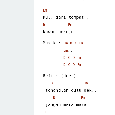
Em
ku.. dari tompat..
D
Em
kawan bekojo..
Musik : 
Em
D
C
Bm
..
Em
D
C
D
Em
D
C
D
Em
Reff : (duet)
D
Em
 tonanglah dulu dek..
D
Em
 jangan mara-mara..
D