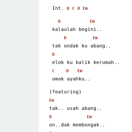
 Int. 
D
C
D
Em
D
Em
 kalaulah begini..
D
Em
 tak ondak ku abang..
D
 elok ku balik kerumah..
C
D
Em
 omak ayahku..
(featuring)
Em
tak.. usah abang..
D
Em
on..dak membongak..