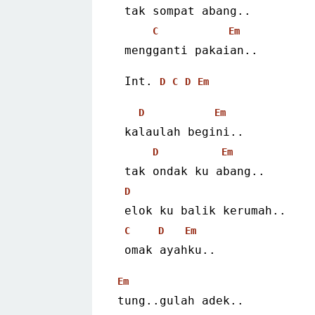
 tak sompat abang..
C
Em
 mengganti pakaian..
 Int. 
D
C
D
Em
D
Em
 kalaulah begini..
D
Em
 tak ondak ku abang..
D
 elok ku balik kerumah..
C
D
Em
 omak ayahku..
Em
tung..gulah adek..