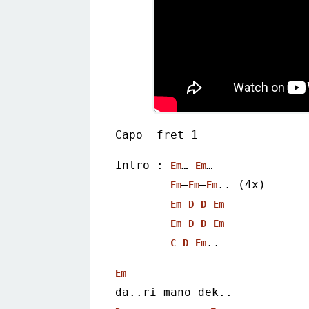
Capo  fret 1
Intro : 
… 
…
Em
Em
–
–
.. (4x)
Em
Em
Em
Em
D
D
Em
Em
D
D
Em
..
C
D
Em
Em
da..ri mano dek..