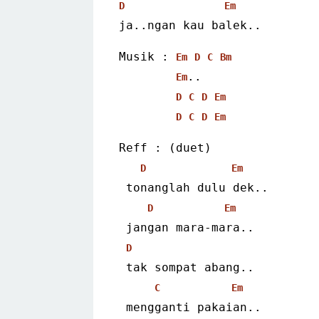
D
Em
ja..ngan kau balek..
Musik : 
Em
D
C
Bm
..
Em
D
C
D
Em
D
C
D
Em
Reff : (duet)
D
Em
 tonanglah dulu dek..
D
Em
 jangan mara-mara..
D
 tak sompat abang..
C
Em
 mengganti pakaian..