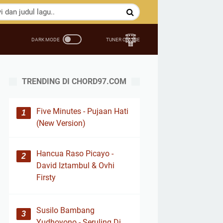
TRENDING DI CHORD97.COM
Five Minutes - Pujaan Hati
(New Version)
Hancua Raso Picayo -
David Iztambul & Ovhi
Firsty
Susilo Bambang
Yudhoyono - Seruling Di