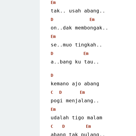
Em
tak.. usah abang..
D
Em
on..dak membongak..
Em
se..muo tingkah..
D
Em
a..bang ku tau..
D
kemano ajo abang
C
D
Em
pogi menjalang..
Em
udalah tigo malam
C
D
Em
abang tak pulang..