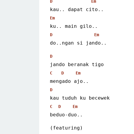
D
Em
kau.. dapat cito..
Em
ku.. main gilo..
D
Em
do..ngan si jando..
D
jando beranak tigo
C
D
Em
mengado ajo..
D
kau tuduh ku becewek
C
D
Em
beduo-duo..
(featuring)