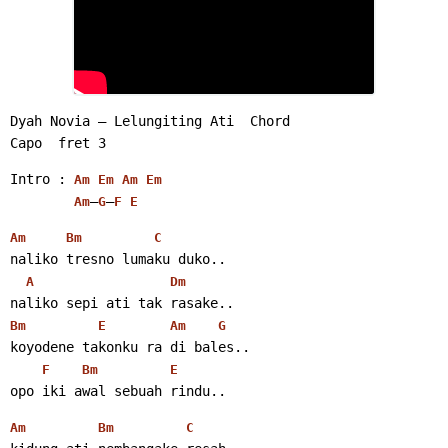
Dyah Novia – Lelungiting Ati  Chord
Capo  fret 3
Intro : 
Am
Em
Am
Em
–
–
Am
G
F
E
Am
Bm
C
naliko tresno lumaku duko..
A
Dm
naliko sepi ati tak rasake..
Bm
E
Am
G
koyodene takonku ra di bales..
F
Bm
E
opo iki awal sebuah rindu..
Am
Bm
C