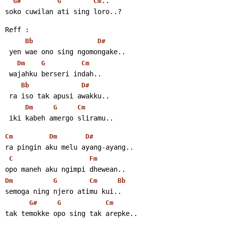
..
G#
G
Cm
soko cuwilan ati sing loro..?
Reff :
Bb
D#
 yen wae ono sing ngomongake..
Dm
G
Cm
 wajahku berseri indah..
Bb
D#
 ra iso tak apusi awakku..
Dm
G
Cm
 iki kabeh amergo sliramu..
Cm
Dm
D#
ra pingin aku melu ayang-ayang..
C
Fm
opo maneh aku ngimpi dhewean..
Dm
G
Cm
Bb
semoga ning njero atimu kui..
G#
G
Cm
tak temokke opo sing tak arepke..