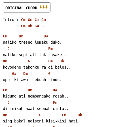
ORIGINAL CHORD 
Intro : 
Cm
Gm
Cm
Gm
–
–
Cm
Bb
G#
G
Cm
Dm
D#
naliko tresno lumaku duko..
C
Fm
naliko sepi ati tak rasake..
Dm
G
Cm
Bb
koyodene takonku ra di bales..
G#
Dm
G
opo iki awal sebuah rindu..
Cm
Dm
D#
kidung ati nembangake resah..
C
Fm
disinikah awal sebuah cinta..
Dm
G
Cm
Bb
sing bakal ngiseni kisi-kisi hati..