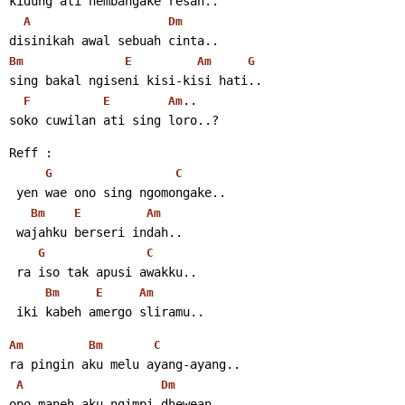
kidung ati nembangake resah..
A
Dm
disinikah awal sebuah cinta..
Bm
E
Am
G
sing bakal ngiseni kisi-kisi hati..
..
F
E
Am
soko cuwilan ati sing loro..?
Reff :
G
C
 yen wae ono sing ngomongake..
Bm
E
Am
 wajahku berseri indah..
G
C
 ra iso tak apusi awakku..
Bm
E
Am
 iki kabeh amergo sliramu..
Am
Bm
C
ra pingin aku melu ayang-ayang..
A
Dm
opo maneh aku ngimpi dhewean..