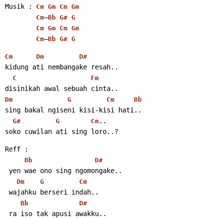
Musik : 
Cm
Gm
Cm
Gm
–
Cm
Bb
G#
G
Cm
Gm
Cm
Gm
–
Cm
Bb
G#
G
Cm
Dm
D#
kidung ati nembangake resah..
C
Fm
disinikah awal sebuah cinta..
Dm
G
Cm
Bb
sing bakal ngiseni kisi-kisi hati..
..
G#
G
Cm
soko cuwilan ati sing loro..?
Reff :
Bb
D#
 yen wae ono sing ngomongake..
Dm
G
Cm
 wajahku berseri indah..
Bb
D#
 ra iso tak apusi awakku..