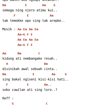
Bm
E
Am
G
semoga ning njero atimu kui..
F
E
Am
tak temokke opo sing tak arepke..
Musik : 
Am
Em
Am
Em
–
Am
G
F
E
Am
Em
Am
Em
–
Am
G
F
E
Am
Bm
C
kidung ati nembangake resah..
A
Dm
disinikah awal sebuah cinta..
Bm
E
Am
G
sing bakal ngiseni kisi-kisi hati..
..
F
E
Am
soko cuwilan ati sing loro..?
Reff :
G
C