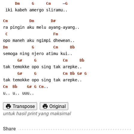
     –
Dm
G
Cm
G
 iki kabeh amergo sliramu..
Cm
Dm
D#
ra pingin aku melu ayang-ayang..
C
Fm
opo maneh aku ngimpi dhewean..
Dm
G
Cm
Bb
semoga ning njero atimu kui..
G#
G
Cm
Bb
tak temokke opo sing tak arepke..
G#
G
Cm
Bb
G#
G
tak temokke opo sing tak arepke..
..
Cm
Bb
G#
G
Cm
u.. u.. uuu..
Transpose
Original
uk hasil print yang maksimal
Share