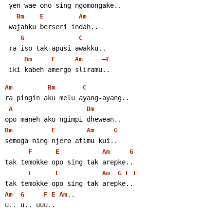
 yen wae ono sing ngomongake..
Bm
E
Am
 wajahku berseri indah..
G
C
 ra iso tak apusi awakku..
     –
Bm
E
Am
E
 iki kabeh amergo sliramu..
Am
Bm
C
ra pingin aku melu ayang-ayang..
A
Dm
opo maneh aku ngimpi dhewean..
Bm
E
Am
G
semoga ning njero atimu kui..
F
E
Am
G
tak temokke opo sing tak arepke..
F
E
Am
G
F
E
tak temokke opo sing tak arepke..
..
Am
G
F
E
Am
u.. u.. uuu..