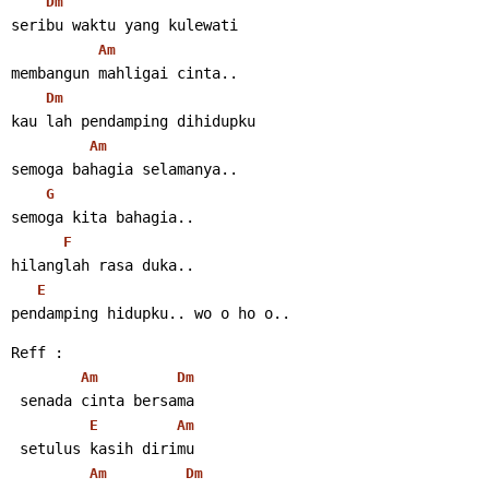
Dm
seribu waktu yang kulewati
Am
membangun mahligai cinta..
Dm
kau lah pendamping dihidupku
Am
semoga bahagia selamanya..
G
semoga kita bahagia..
F
hilanglah rasa duka..
E
pendamping hidupku.. wo o ho o..
Reff :
Am
Dm
 senada cinta bersama
E
Am
 setulus kasih dirimu
Am
Dm