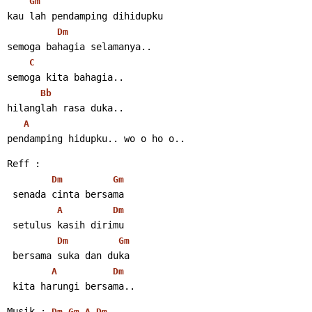
Gm
kau lah pendamping dihidupku
Dm
semoga bahagia selamanya..
C
semoga kita bahagia..
Bb
hilanglah rasa duka..
A
pendamping hidupku.. wo o ho o..
Reff :
Dm
Gm
 senada cinta bersama
A
Dm
 setulus kasih dirimu
Dm
Gm
 bersama suka dan duka
A
Dm
 kita harungi bersama..
Musik : 
Dm
Gm
A
Dm