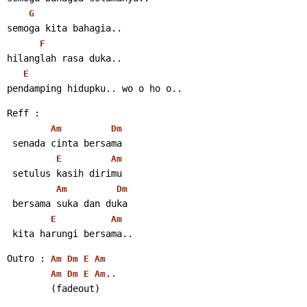
G
semoga kita bahagia..
F
hilanglah rasa duka..
E
pendamping hidupku.. wo o ho o..
Reff :
Am
Dm
 senada cinta bersama
E
Am
 setulus kasih dirimu
Am
Dm
 bersama suka dan duka
E
Am
 kita harungi bersama..
Outro : 
Am
Dm
E
Am
..
Am
Dm
E
Am
        (fadeout)