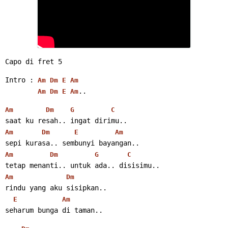
Capo di fret 5
Intro : 
Am
Dm
E
Am
..
Am
Dm
E
Am
Am
Dm
G
C
saat ku resah.. ingat dirimu..
Am
Dm
E
Am
sepi kurasa.. sembunyi bayangan..
Am
Dm
G
C
tetap menanti.. untuk ada.. disisimu..
Am
Dm
rindu yang aku sisipkan..
E
Am
seharum bunga di taman..