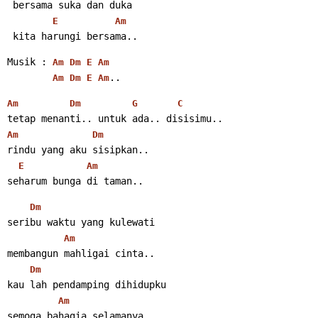
 bersama suka dan duka
E
Am
 kita harungi bersama..
Musik : 
Am
Dm
E
Am
..
Am
Dm
E
Am
Am
Dm
G
C
tetap menanti.. untuk ada.. disisimu..
Am
Dm
rindu yang aku sisipkan..
E
Am
seharum bunga di taman..
Dm
seribu waktu yang kulewati
Am
membangun mahligai cinta..
Dm
kau lah pendamping dihidupku
Am
semoga bahagia selamanya..