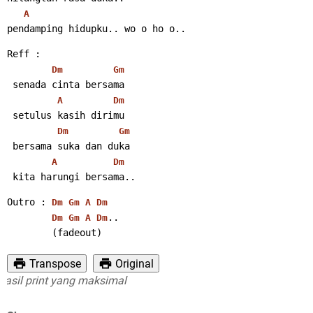
A
pendamping hidupku.. wo o ho o..
Reff :
Dm
Gm
 senada cinta bersama
A
Dm
 setulus kasih dirimu
Dm
Gm
 bersama suka dan duka
A
Dm
 kita harungi bersama..
Outro : 
Dm
Gm
A
Dm
..
Dm
Gm
A
Dm
        (fadeout)
Transpose
Original
l print yang maksimal