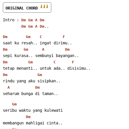
ORIGINAL CHORD 
Intro : 
Dm
Gm
A
Dm
..
Dm
Gm
A
Dm
Dm
Gm
C
F
saat ku resah.. ingat dirimu..
Dm
Gm
A
Dm
sepi kurasa.. sembunyi bayangan..
Dm
Gm
C
F
tetap menanti.. untuk ada.. disisimu..
Dm
Gm
rindu yang aku sisipkan..
A
Dm
seharum bunga di taman..
Gm
seribu waktu yang kulewati
Dm
membangun mahligai cinta..