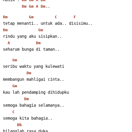
..
Dm
Gm
A
Dm
Dm
Gm
C
F
tetap menanti.. untuk ada.. disisimu..
Dm
Gm
rindu yang aku sisipkan..
A
Dm
seharum bunga di taman..
Gm
seribu waktu yang kulewati
Dm
membangun mahligai cinta..
Gm
kau lah pendamping dihidupku
Dm
semoga bahagia selamanya..
C
semoga kita bahagia..
Bb
hilanglah rasa duka..