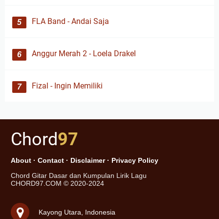
FLA Band - Andai Saja
Anggur Merah 2 - Loela Drakel
Fizal - Ingin Memiliki
Chord
97
About
·
Contact
·
Disclaimer
·
Privacy Policy
Chord Gitar Dasar dan Kumpulan Lirik Lagu
CHORD97.COM © 2020-2024
Kayong Utara, Indonesia