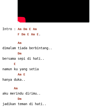
Intro : 
Am
Dm
E
Am
.
F
Dm
E
Am
E
Am
dimalam tiada berbintang..
Dm
bersama sepi di hati..
E
namun ku yang setia
Am
E
hanya duka..
Am
aku merindu dirimu..
Dm
jadikan teman di hati..