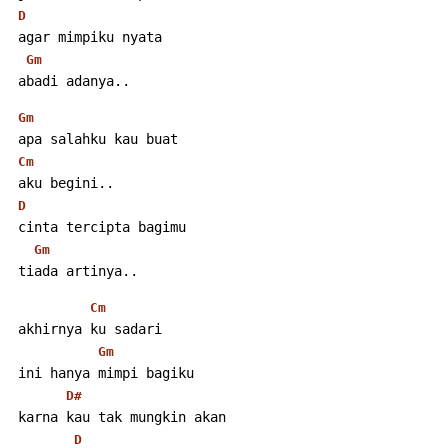
D
 agar mimpiku nyata
Gm
 abadi adanya..
Gm
 apa salahku kau buat
Cm
 aku begini..
D
 cinta tercipta bagimu
Gm
 tiada artinya..
Cm
 akhirnya ku sadari
Gm
 ini hanya mimpi bagiku
D#
 karna kau tak mungkin akan
D