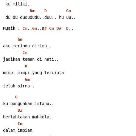
 ku miliki..
D#
D
Gm
 du du dudududu..duu.. hu uu..
Musik : 
..
..
..
Cm
Gm
D#
Cm
D#
D
Gm
aku merindu dirimu..
Cm
jadikan teman di hati..
D
mimpi-mimpi yang tercipta
Gm
telah sirna..
D
ku bangunkan istana..
D#
bertahtakan mahkota..
Cm
dalam impian