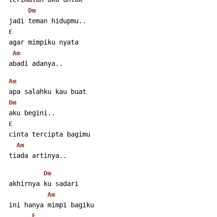
Dm
 jadi teman hidupmu..
E
 agar mimpiku nyata
Am
 abadi adanya..
Am
 apa salahku kau buat
Dm
 aku begini..
E
 cinta tercipta bagimu
Am
 tiada artinya..
Dm
 akhirnya ku sadari
Am
 ini hanya mimpi bagiku
F