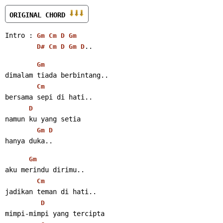
ORIGINAL CHORD 
Intro : 
Gm
Cm
D
Gm
..
D#
Cm
D
Gm
D
Gm
dimalam tiada berbintang..
Cm
bersama sepi di hati..
D
namun ku yang setia
Gm
D
hanya duka..
Gm
aku merindu dirimu..
Cm
jadikan teman di hati..
D
mimpi-mimpi yang tercipta