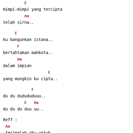
E
mimpi-mimpi yang tercipta
Am
telah sirna..
E
ku bangunkan istana..
F
bertahtakan mahkota..
Dm
dalam impian
E
yang mungkin ku cipta..
F
du du dudududuuu..
E
Am
du du du duu uu..
Reff :
Am
 terimalah aku untuk