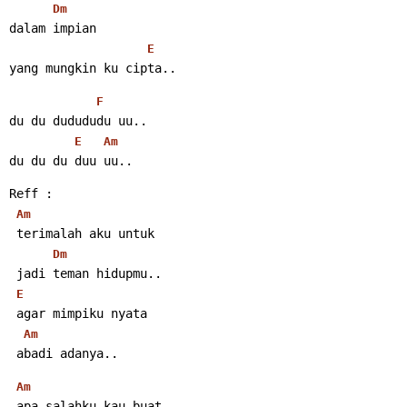
Dm
dalam impian
E
yang mungkin ku cipta..
F
du du dudududu uu..
E
Am
du du du duu uu..
Reff :
Am
 terimalah aku untuk
Dm
 jadi teman hidupmu..
E
 agar mimpiku nyata
Am
 abadi adanya..
Am
 apa salahku kau buat