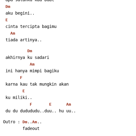
Dm
 aku begini..
E
 cinta tercipta bagimu
Am
 tiada artinya..
Dm
 akhirnya ku sadari
Am
 ini hanya mimpi bagiku
F
 karna kau tak mungkin akan
E
 ku miliki..
F
E
Am
 du du dudududu..duu.. hu uu..
Outro : 
..
..
Dm
Am
        fadeout