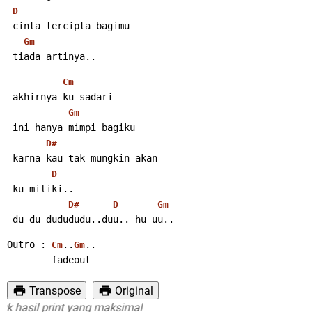
D
 cinta tercipta bagimu
Gm
 tiada artinya..
Cm
 akhirnya ku sadari
Gm
 ini hanya mimpi bagiku
D#
 karna kau tak mungkin akan
D
 ku miliki..
D#
D
Gm
 du du dudududu..duu.. hu uu..
Outro : 
..
..
Cm
Gm
        fadeout
Transpose
Original
sil print yang maksimal