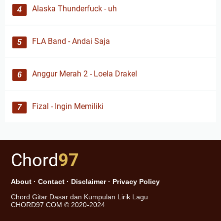
Alaska Thunderfuck - uh
FLA Band - Andai Saja
Anggur Merah 2 - Loela Drakel
Fizal - Ingin Memiliki
Chord
97
About
·
Contact
·
Disclaimer
·
Privacy Policy
Chord Gitar Dasar dan Kumpulan Lirik Lagu
CHORD97.COM © 2020-2024