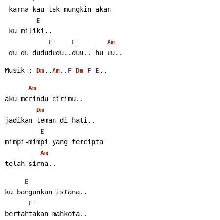
 karna kau tak mungkin akan
E
 ku miliki..
F
E
Am
 du du dudududu..duu.. hu uu..
Musik : 
..
..
..
Dm
Am
F
Dm
F
E
Am
aku merindu dirimu..
Dm
jadikan teman di hati..
E
mimpi-mimpi yang tercipta
Am
telah sirna..
E
ku bangunkan istana..
F
bertahtakan mahkota..