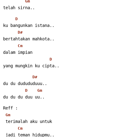
Gm
telah sirna..
D
ku bangunkan istana..
D#
bertahtakan mahkota..
Cm
dalam impian
D
yang mungkin ku cipta..
D#
du du dudududuuu..
D
Gm
du du du duu uu..
Reff :
Gm
 terimalah aku untuk
Cm
 jadi teman hidupmu..