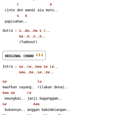
C
D
 cinto den mandi aia mato..
G
D
 papisahan..
Outro : 
..
..
..
G
Bm
Dm
G
C
..
..
..
..
Am
D
G
D
        (fadeout)
ORIGINAL CHORD 
Intro : 
..
..
..
G#
Cm
D#m
G#
C#
..
..
..
..
A#m
D#
G#
D#
G#
Cm
maafkan sayang.. rilakan denai..
D#m
G#
C#
 maungkai.. janji baganggam..
G#
A#m
 bukannyo.. anggan babimbiangan..