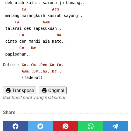
 dek ulah kain.. sarono jo banang..
C#
A#m
 malang marangkuih kasiah sayang..
C#
A#m
 talarai dek sapasukuan..
C#
D#
 cinto den mandi aia mato..
G#
D#
 papisahan..
Outro : 
..
..
..
G#
Cm
D#m
G#
C#
..
..
..
..
A#m
D#
G#
D#
        (fadeout)
Transpose
Original
 hasil print yang maksimal
Share