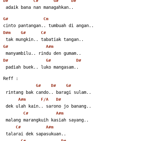
D#
C#
G#
D#
 adaik bana nan managahkan..
G#
Cm
cinto pantangan.. tumbuah di angan..
D#m
G#
C#
 tak mungkin.. tabatiak tangan..
G#
A#m
 manyambilu.. rindu den gumam..
D#
G#
D#
 padiah buek.. luko mangasam..
Reff :
G#
D#
G#
 rintang bak cando.. baragi sulam..
A#m
F/A
D#
 dek ulah kain.. sarono jo banang..
C#
A#m
 malang marangkuih kasiah sayang..
C#
A#m
 talarai dek sapasukuan..
C#
D#