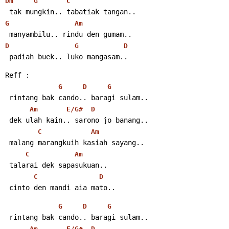
Dm
G
C
 tak mungkin.. tabatiak tangan..
G
Am
 manyambilu.. rindu den gumam..
D
G
D
 padiah buek.. luko mangasam..
Reff :
G
D
G
 rintang bak cando.. baragi sulam..
Am
E/G#
D
 dek ulah kain.. sarono jo banang..
C
Am
 malang marangkuih kasiah sayang..
C
Am
 talarai dek sapasukuan..
C
D
 cinto den mandi aia mato..
G
D
G
 rintang bak cando.. baragi sulam..
Am
E/G#
D