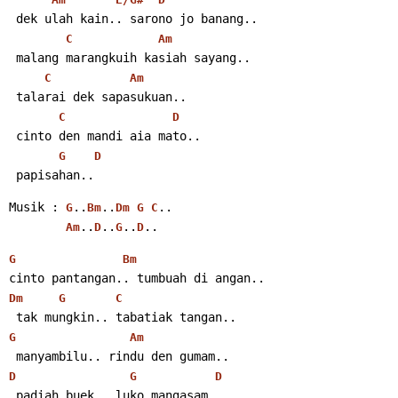
 dek ulah kain.. sarono jo banang..
C
Am
 malang marangkuih kasiah sayang..
C
Am
 talarai dek sapasukuan..
C
D
 cinto den mandi aia mato..
G
D
 papisahan..
Musik : 
..
..
..
G
Bm
Dm
G
C
..
..
..
.. 
Am
D
G
D
G
Bm
cinto pantangan.. tumbuah di angan..
Dm
G
C
 tak mungkin.. tabatiak tangan..
G
Am
 manyambilu.. rindu den gumam..
D
G
D
 padiah buek.. luko mangasam..