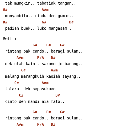
 tak mungkin.. tabatiak tangan..
G#
A#m
 manyambilu.. rindu den gumam..
D#
G#
D#
 padiah buek.. luko mangasam..
Reff :
G#
D#
G#
 rintang bak cando.. baragi sulam..
A#m
F/A
D#
 dek ulah kain.. sarono jo banang..
C#
A#m
 malang marangkuih kasiah sayang..
C#
A#m
 talarai dek sapasukuan..
C#
D#
 cinto den mandi aia mato..
G#
D#
G#
 rintang bak cando.. baragi sulam..
A#m
F/A
D#