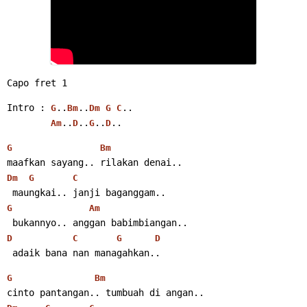
Capo fret 1
Intro : 
..
..
..
G
Bm
Dm
G
C
..
..
..
.. 
Am
D
G
D
G
Bm
maafkan sayang.. rilakan denai..
Dm
G
C
 maungkai.. janji baganggam..
G
Am
 bukannyo.. anggan babimbiangan..
D
C
G
D
 adaik bana nan managahkan..
G
Bm
cinto pantangan.. tumbuah di angan..