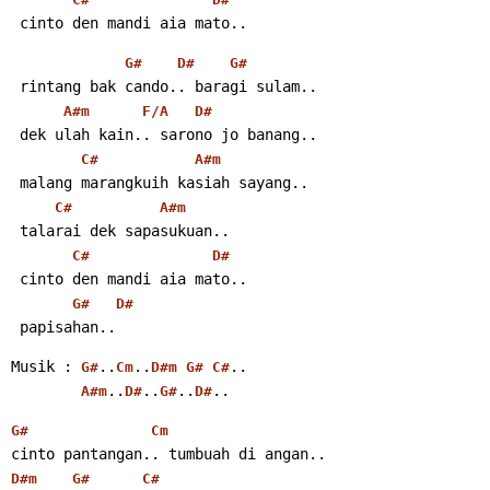
 cinto den mandi aia mato..
G#
D#
G#
 rintang bak cando.. baragi sulam..
A#m
F/A
D#
 dek ulah kain.. sarono jo banang..
C#
A#m
 malang marangkuih kasiah sayang..
C#
A#m
 talarai dek sapasukuan..
C#
D#
 cinto den mandi aia mato..
G#
D#
 papisahan..
Musik : 
..
..
..
G#
Cm
D#m
G#
C#
..
..
..
..
A#m
D#
G#
D#
G#
Cm
cinto pantangan.. tumbuah di angan..
D#m
G#
C#