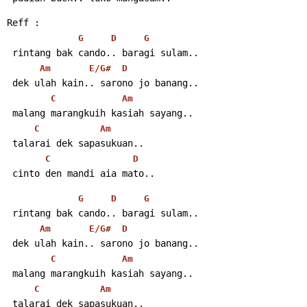
Reff :
G
D
G
 rintang bak cando.. baragi sulam..
Am
E/G#
D
 dek ulah kain.. sarono jo banang..
C
Am
 malang marangkuih kasiah sayang..
C
Am
 talarai dek sapasukuan..
C
D
 cinto den mandi aia mato..
G
D
G
 rintang bak cando.. baragi sulam..
Am
E/G#
D
 dek ulah kain.. sarono jo banang..
C
Am
 malang marangkuih kasiah sayang..
C
Am
 talarai dek sapasukuan..