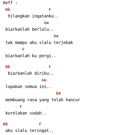
Reff :
Bb
F
  hilangkan ingatanku..
Gm
 biarkanlah berlalu..
D#
 tak mampu aku slalu terjebak
F
 biarkanlah ku pergi..
Bb
F
  biarkanlah diriku..
Gm
 lupakan semua ini..
D#
 membuang rasa yang telah hancur
F
 kurelakan sudah..
Bb
F
 aku slalu teringat..