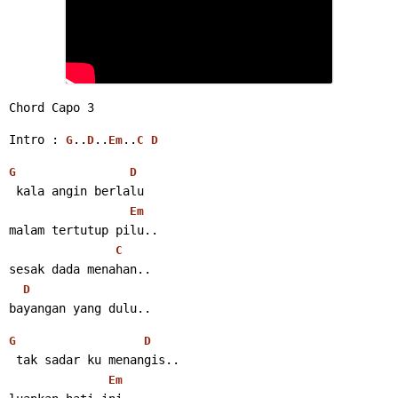
Chord Capo 3
Intro : 
..
..
..
G
D
Em
C
D
G
D
 kala angin berlalu
Em
malam tertutup pilu..
C
sesak dada menahan..
D
bayangan yang dulu..
G
D
 tak sadar ku menangis..
Em