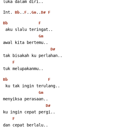
luka dalam diri..
Int. 
..
..
..
Bb
F
Gm
D#
F
Bb
F
 aku slalu teringat..
Gm
awal kita bertemu..
D#
tak bisakah ku perlahan..
F
tuk melupakanmu..
Bb
F
 ku tak ingin terulang..
Gm
menyiksa perasaan..
D#
ku ingin cepat pergi..
F
dan cepat berlalu..