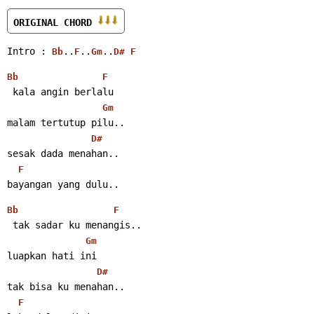
ORIGINAL CHORD 
Intro : 
..
..
..
Bb
F
Gm
D#
F
Bb
F
 kala angin berlalu
Gm
malam tertutup pilu..
D#
sesak dada menahan..
F
bayangan yang dulu..
Bb
F
 tak sadar ku menangis..
Gm
luapkan hati ini
D#
tak bisa ku menahan..
F