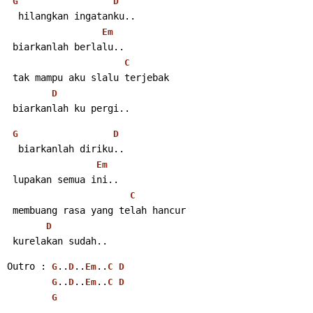
G
D
  hilangkan ingatanku..
Em
 biarkanlah berlalu..
C
 tak mampu aku slalu terjebak
D
 biarkanlah ku pergi..
G
D
  biarkanlah diriku..
Em
 lupakan semua ini..
C
 membuang rasa yang telah hancur
D
 kurelakan sudah..
Outro : 
..
..
..
G
D
Em
C
D
..
..
..
G
D
Em
C
D
G