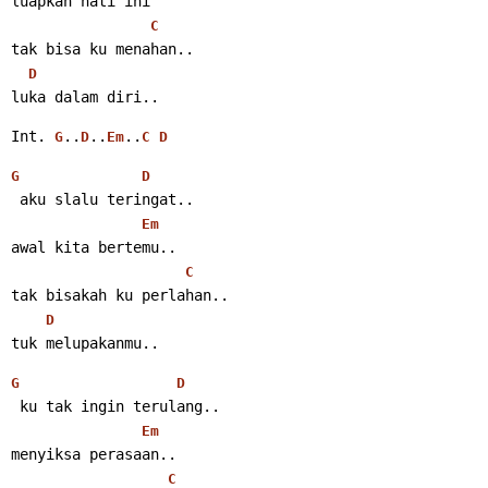
luapkan hati ini
C
tak bisa ku menahan..
D
luka dalam diri..
Int. 
..
..
..
G
D
Em
C
D
G
D
 aku slalu teringat..
Em
awal kita bertemu..
C
tak bisakah ku perlahan..
D
tuk melupakanmu..
G
D
 ku tak ingin terulang..
Em
menyiksa perasaan..
C