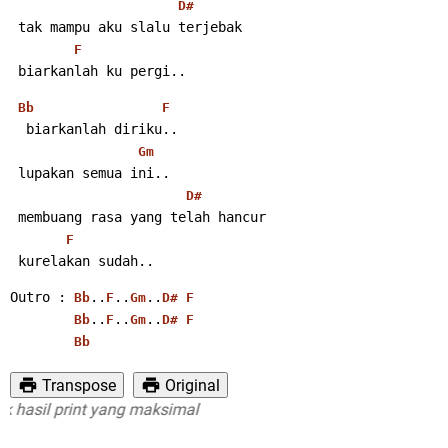
D#
 tak mampu aku slalu terjebak
F
 biarkanlah ku pergi..
Bb
F
  biarkanlah diriku..
Gm
 lupakan semua ini..
D#
 membuang rasa yang telah hancur
F
 kurelakan sudah..
Outro : 
..
..
..
Bb
F
Gm
D#
F
..
..
..
Bb
F
Gm
D#
F
Bb
Transpose
Original
asil print yang maksimal