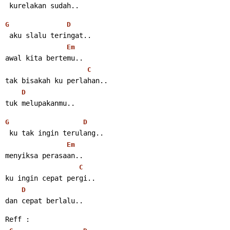
 kurelakan sudah..
G
D
 aku slalu teringat..
Em
awal kita bertemu..
C
tak bisakah ku perlahan..
D
tuk melupakanmu..
G
D
 ku tak ingin terulang..
Em
menyiksa perasaan..
C
ku ingin cepat pergi..
D
dan cepat berlalu..
Reff :