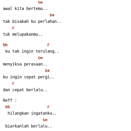
Gm
awal kita bertemu..
D#
tak bisakah ku perlahan..
F
tuk melupakanmu..
Bb
F
 ku tak ingin terulang..
Gm
menyiksa perasaan..
D#
ku ingin cepat pergi..
F
dan cepat berlalu..
Reff :
Bb
F
  hilangkan ingatanku..
Gm
 biarkanlah berlalu..