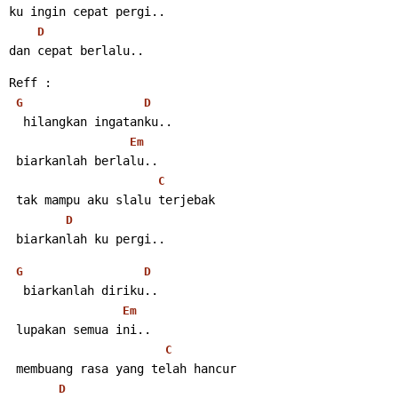
ku ingin cepat pergi..
D
dan cepat berlalu..
Reff :
G
D
  hilangkan ingatanku..
Em
 biarkanlah berlalu..
C
 tak mampu aku slalu terjebak
D
 biarkanlah ku pergi..
G
D
  biarkanlah diriku..
Em
 lupakan semua ini..
C
 membuang rasa yang telah hancur
D