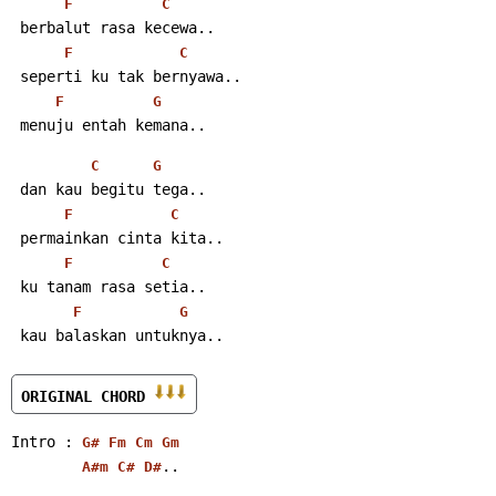
F
C
 berbalut rasa kecewa..
F
C
 seperti ku tak bernyawa..
F
G
 menuju entah kemana..
C
G
 dan kau begitu tega..
F
C
 permainkan cinta kita..
F
C
 ku tanam rasa setia..
F
G
 kau balaskan untuknya..
ORIGINAL CHORD 
Intro : 
G#
Fm
Cm
Gm
..
A#m
C#
D#