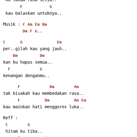
F
G
 kau balaskan untuknya..
Musik : 
C
Am
Em
Bm
..
Dm
F
G
C
G
Em
per..gilah kau yang jauh..
Bm
Dm
kan ku hapus semua..
F
G
kenangan denganmu..
F
Dm
Am
tak bisakah kau membedakan rasa..
F
Dm
Am
Em
kau mainkan hati menggores luka..
Reff :
C
G
 hitam ku tiba..