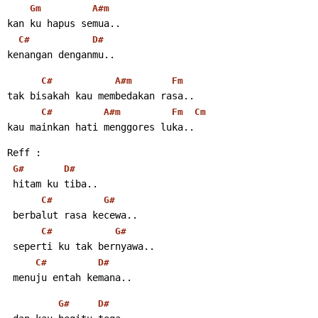
Gm
A#m
kan ku hapus semua..
C#
D#
kenangan denganmu..
C#
A#m
Fm
tak bisakah kau membedakan rasa..
C#
A#m
Fm
Cm
kau mainkan hati menggores luka..
Reff :
G#
D#
 hitam ku tiba..
C#
G#
 berbalut rasa kecewa..
C#
G#
 seperti ku tak bernyawa..
C#
D#
 menuju entah kemana..
G#
D#