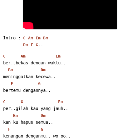
Intro : 
C
Am
Em
Bm
..
Dm
F
G
C
Am
Em
ber..bekas dengan waktu..
Bm
Dm
meninggalkan kecewa..
F
G
bertemu dengannya..
C
G
Em
per..gilah kau yang jauh..
Bm
Dm
kan ku hapus semua..
F
G
kenangan denganmu.. wo oo..