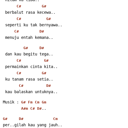
C#
G#
 berbalut rasa kecewa..
C#
G#
 seperti ku tak bernyawa..
C#
D#
 menuju entah kemana..
G#
D#
 dan kau begitu tega..
C#
G#
 permainkan cinta kita..
C#
G#
 ku tanam rasa setia..
C#
D#
 kau balaskan untuknya..
Musik : 
G#
Fm
Cm
Gm
..
A#m
C#
D#
G#
D#
Cm
per..gilah kau yang jauh..