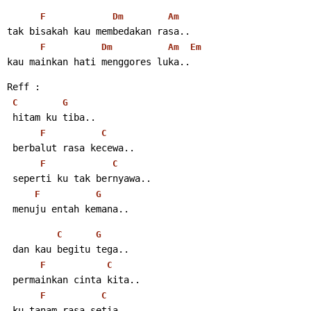
F
Dm
Am
tak bisakah kau membedakan rasa..
F
Dm
Am
Em
kau mainkan hati menggores luka..
Reff :
C
G
 hitam ku tiba..
F
C
 berbalut rasa kecewa..
F
C
 seperti ku tak bernyawa..
F
G
 menuju entah kemana..
C
G
 dan kau begitu tega..
F
C
 permainkan cinta kita..
F
C
 ku tanam rasa setia..