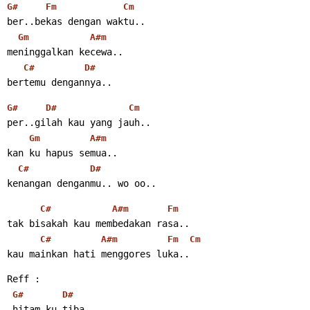
G#
Fm
Cm
ber..bekas dengan waktu..
Gm
A#m
meninggalkan kecewa..
C#
D#
bertemu dengannya..
G#
D#
Cm
per..gilah kau yang jauh..
Gm
A#m
kan ku hapus semua..
C#
D#
kenangan denganmu.. wo oo..
C#
A#m
Fm
tak bisakah kau membedakan rasa..
C#
A#m
Fm
Cm
kau mainkan hati menggores luka..
Reff :
G#
D#
 hitam ku tiba..