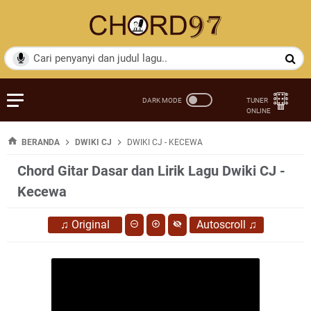
BERANDA
DWIKI CJ
DWIKI CJ - KECEWA
Chord Gitar Dasar dan Lirik Lagu Dwiki CJ -
Kecewa
♫
Original
Autoscroll
♫