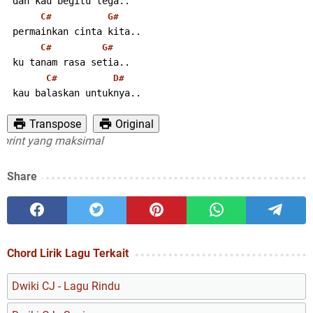
 dan kau begitu tega..
C#
G#
 permainkan cinta kita..
C#
G#
 ku tanam rasa setia..
C#
D#
 kau balaskan untuknya..
Transpose
Original
int yang maksimal
Share
Chord Lirik Lagu Terkait
Dwiki CJ - Lagu Rindu