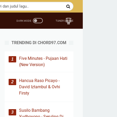
TRENDING DI CHORD97.COM
Five Minutes - Pujaan Hati
(New Version)
Hancua Raso Picayo -
David Iztambul & Ovhi
Firsty
Susilo Bambang
Yudhoyono - Seruling Di