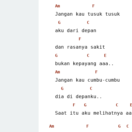
Am
F
  Jangan kau tusuk tusuk
G
C
  aku dari depan
F
  dan rasanya sakit
G
C
E
  bukan kepayang aaa..
Am
F
  Jangan kau cumbu-cumbu
G
C
  dia di depanku..
F
G
C
  Saat itu aku melihatnya aa
Am
F
G
C