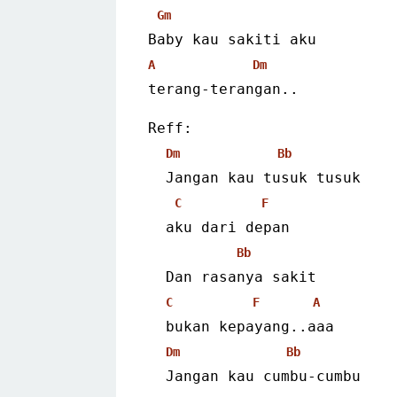
Gm
Baby kau sakiti aku
A
Dm
terang-terangan.. 
Reff:
Dm
Bb
  Jangan kau tusuk tusuk
C
F
  aku dari depan
Bb
  Dan rasanya sakit
C
F
A
  bukan kepayang..aaa
Dm
Bb
  Jangan kau cumbu-cumbu