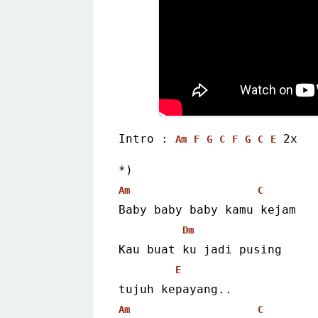
Intro : 
 2x 
Am
F
G
C
F
G
C
E
*)
Am
C
Baby baby baby kamu kejam
Dm
Kau buat ku jadi pusing
E
tujuh kepayang..
Am
C