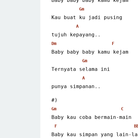
Baby baby baby kamu kejam
Gm
Kau buat ku jadi pusing
A
tujuh kepayang..
Dm
F
Baby baby baby kamu kejam
Gm
Ternyata selama ini
A
punya simpanan.. 
#)
Gm
C
Baby kau coba bermain-main
F
B
Baby kau simpan yang lain-la