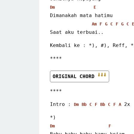
Dm
E
Dimanakah mata hatimu
Am
F
G
C
F
G
C
Saat aku terbuai.. 
Kembali ke : *), #), Reff, *
****
ORIGINAL CHORD 
**** 
Intro : 
 2x 
Dm
Bb
C
F
Bb
C
F
A
*)
Dm
F