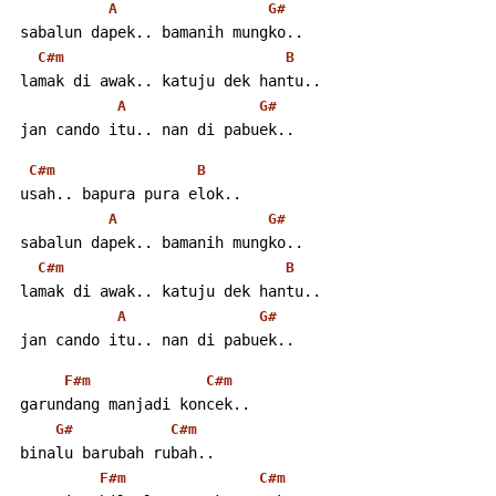
A
G#
 sabalun dapek.. bamanih mungko..
C#m
B
 lamak di awak.. katuju dek hantu..
A
G#
 jan cando itu.. nan di pabuek..
C#m
B
 usah.. bapura pura elok..
A
G#
 sabalun dapek.. bamanih mungko..
C#m
B
 lamak di awak.. katuju dek hantu..
A
G#
 jan cando itu.. nan di pabuek..
F#m
C#m
 garundang manjadi koncek..
G#
C#m
 binalu barubah rubah..
F#m
C#m