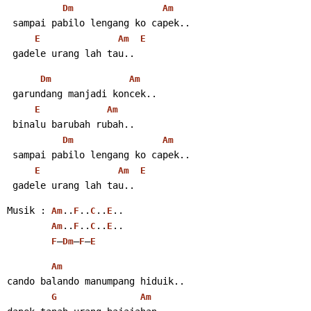
Dm
Am
 sampai pabilo lengang ko capek..
E
Am
E
 gadele urang lah tau..
Dm
Am
 garundang manjadi koncek..
E
Am
 binalu barubah rubah..
Dm
Am
 sampai pabilo lengang ko capek..
E
Am
E
 gadele urang lah tau..
Musik : 
..
..
..
..
Am
F
C
E
..
..
..
..
Am
F
C
E
–
–
–
F
Dm
F
E
Am
cando balando manumpang hiduik..
G
Am