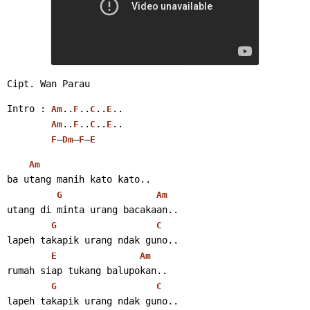
Cipt. Wan Parau
Intro : 
..
..
..
..
Am
F
C
E
..
..
..
..
Am
F
C
E
–
–
–
F
Dm
F
E
Am
ba utang manih kato kato..
G
Am
utang di minta urang bacakaan..
G
C
lapeh takapik urang ndak guno..
E
Am
rumah siap tukang balupokan..
G
C
lapeh takapik urang ndak guno..