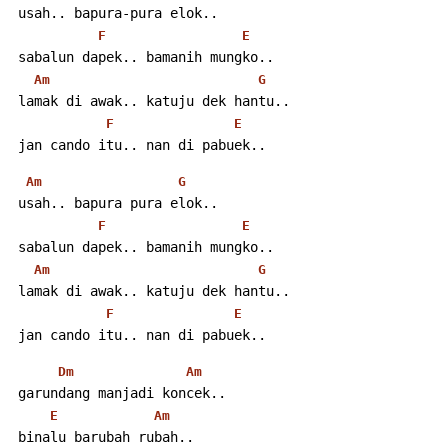
 usah.. bapura-pura elok..
F
E
 sabalun dapek.. bamanih mungko..
Am
G
 lamak di awak.. katuju dek hantu..
F
E
 jan cando itu.. nan di pabuek..
Am
G
 usah.. bapura pura elok..
F
E
 sabalun dapek.. bamanih mungko..
Am
G
 lamak di awak.. katuju dek hantu..
F
E
 jan cando itu.. nan di pabuek..
Dm
Am
 garundang manjadi koncek..
E
Am
 binalu barubah rubah..