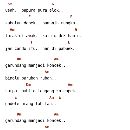
Am
G
 usah.. bapura pura elok..
F
E
 sabalun dapek.. bamanih mungko..
Am
G
 lamak di awak.. katuju dek hantu..
F
E
 jan cando itu.. nan di pabuek..
Dm
Am
 garundang manjadi koncek..
E
Am
 binalu barubah rubah..
Dm
Am
 sampai pabilo lengang ko capek..
E
Am
E
 gadele urang lah tau..
Dm
Am
 garundang manjadi koncek..
E
Am