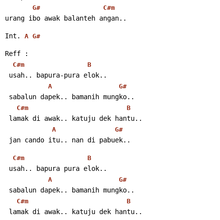
G#
C#m
urang ibo awak balanteh angan..
Int. 
A
G#
Reff :
C#m
B
 usah.. bapura-pura elok..
A
G#
 sabalun dapek.. bamanih mungko..
C#m
B
 lamak di awak.. katuju dek hantu..
A
G#
 jan cando itu.. nan di pabuek..
C#m
B
 usah.. bapura pura elok..
A
G#
 sabalun dapek.. bamanih mungko..
C#m
B
 lamak di awak.. katuju dek hantu..