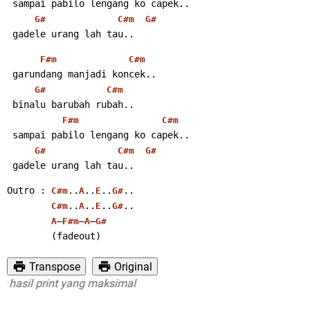
 sampai pabilo lengang ko capek..
G#
C#m
G#
 gadele urang lah tau..
F#m
C#m
 garundang manjadi koncek..
G#
C#m
 binalu barubah rubah..
F#m
C#m
 sampai pabilo lengang ko capek..
G#
C#m
G#
 gadele urang lah tau..
Outro : 
..
..
..
..
C#m
A
E
G#
..
..
..
..
C#m
A
E
G#
–
–
–
A
F#m
A
G#
        (fadeout)
Transpose
Original
il print yang maksimal