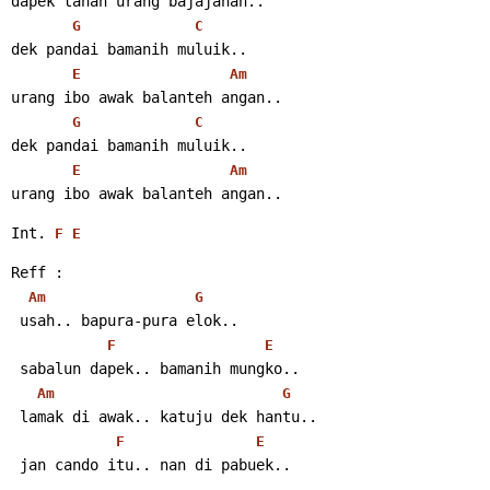
dapek tanah urang bajajahan..
G
C
dek pandai bamanih muluik..
E
Am
urang ibo awak balanteh angan..
G
C
dek pandai bamanih muluik..
E
Am
urang ibo awak balanteh angan..
Int. 
F
E
Reff :
Am
G
 usah.. bapura-pura elok..
F
E
 sabalun dapek.. bamanih mungko..
Am
G
 lamak di awak.. katuju dek hantu..
F
E
 jan cando itu.. nan di pabuek..