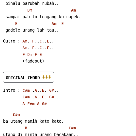
 binalu barubah rubah..
Dm
Am
 sampai pabilo lengang ko capek..
E
Am
E
 gadele urang lah tau..
Outro : 
..
..
..
..
Am
F
C
E
..
..
..
..
Am
F
C
E
–
–
–
F
Dm
F
E
        (fadeout)
ORIGINAL CHORD 
Intro : 
..
..
..
..
C#m
A
E
G#
..
..
..
..
C#m
A
E
G#
–
–
–
A
F#m
A
G#
C#m
ba utang manih kato kato..
B
C#m
utang di minta urang bacakaan..