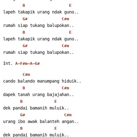
B
E
lapeh takapik urang ndak guno..
G#
C#m
rumah siap tukang balupokan..
B
E
lapeh takapik urang ndak guno..
G#
C#m
rumah siap tukang balupokan..
Int. 
–
–
–
A
F#m
A
G#
C#m
cando balando manumpang hiduik..
B
C#m
dapek tanah urang bajajahan..
B
E
dek pandai bamanih muluik..
G#
C#m
urang ibo awak balanteh angan..
B
E
dek pandai bamanih muluik..