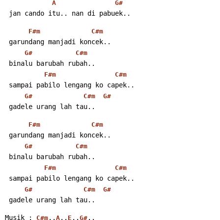
A
G#
 jan cando itu.. nan di pabuek..
F#m
C#m
 garundang manjadi koncek..
G#
C#m
 binalu barubah rubah..
F#m
C#m
 sampai pabilo lengang ko capek..
G#
C#m
G#
 gadele urang lah tau..
F#m
C#m
 garundang manjadi koncek..
G#
C#m
 binalu barubah rubah..
F#m
C#m
 sampai pabilo lengang ko capek..
G#
C#m
G#
 gadele urang lah tau..
Musik : 
..
..
..
..
C#m
A
E
G#