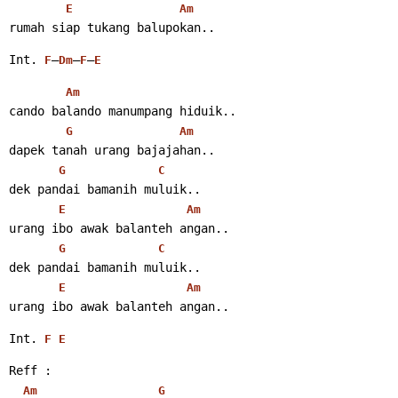
E
Am
rumah siap tukang balupokan..
Int. 
–
–
–
F
Dm
F
E
Am
cando balando manumpang hiduik..
G
Am
dapek tanah urang bajajahan..
G
C
dek pandai bamanih muluik..
E
Am
urang ibo awak balanteh angan..
G
C
dek pandai bamanih muluik..
E
Am
urang ibo awak balanteh angan..
Int. 
F
E
Reff :
Am
G