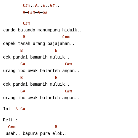
..
..
..
..
C#m
A
E
G#
–
–
–
A
F#m
A
G#
C#m
cando balando manumpang hiduik..
B
C#m
dapek tanah urang bajajahan..
B
E
dek pandai bamanih muluik..
G#
C#m
urang ibo awak balanteh angan..
B
E
dek pandai bamanih muluik..
G#
C#m
urang ibo awak balanteh angan..
Int. 
A
G#
Reff :
C#m
B
 usah.. bapura-pura elok..