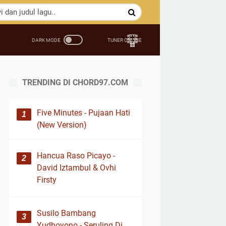
TRENDING DI CHORD97.COM
Five Minutes - Pujaan Hati
(New Version)
Hancua Raso Picayo -
David Iztambul & Ovhi
Firsty
Susilo Bambang
Yudhoyono - Seruling Di