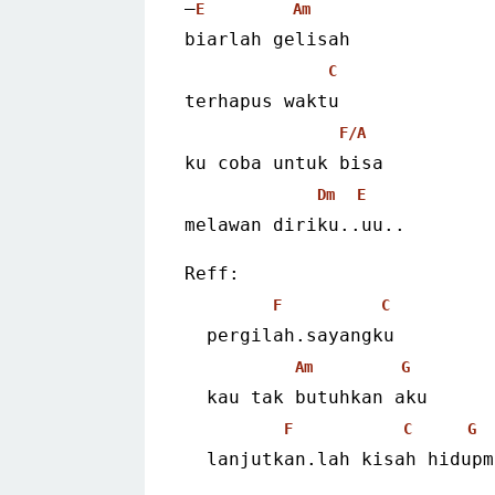
–
E
Am
biarlah gelisah
C
terhapus waktu
F/A
ku coba untuk bisa
Dm
E
melawan diriku..uu.. 
Reff:
F
C
  pergilah.sayangku
Am
G
  kau tak butuhkan aku
F
C
G
  lanjutkan.lah kisah hidupm