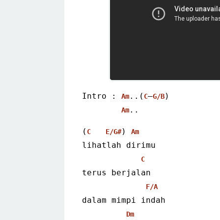
Intro : 
..(
–
)
Am
C
G/B
.. 
Am
(
) 
C
E/G#
Am
lihatlah dirimu
C
terus berjalan
F/A
dalam mimpi indah
Dm