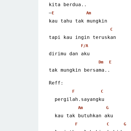
kita berdua..
–
E
Am
kau tahu tak mungkin
C
tapi kau ingin teruskan
F/A
dirimu dan aku
Dm
E
tak mungkin bersama.. 
Reff:
F
C
  pergilah.sayangku
Am
G
  kau tak butuhkan aku
F
C
G