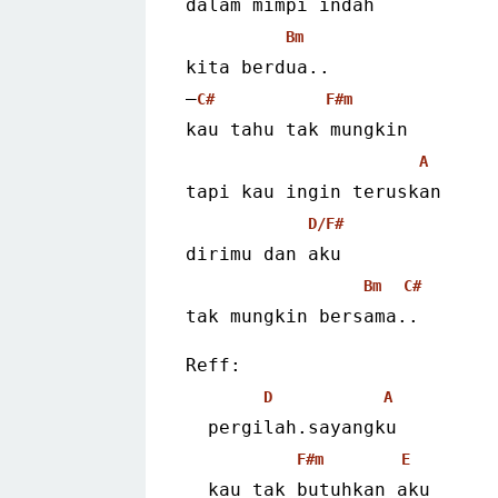
dalam mimpi indah
Bm
kita berdua..
–
C#
F#m
kau tahu tak mungkin
A
tapi kau ingin teruskan
D/F#
dirimu dan aku
Bm
C#
tak mungkin bersama.. 
Reff:
D
A
  pergilah.sayangku
F#m
E
  kau tak butuhkan aku