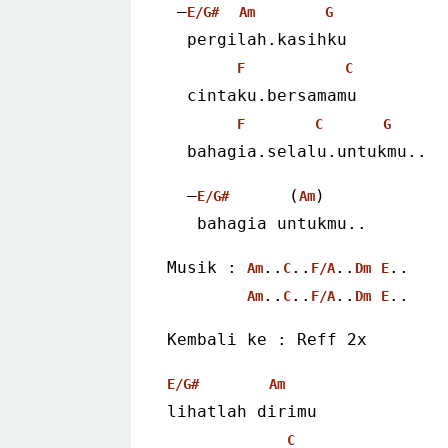
 –
E/G#
Am
G
  pergilah.kasihku
F
C
  cintaku.bersamamu
F
C
G
  bahagia.selalu.untukmu.. 
  –
      (
)
E/G#
Am
   bahagia untukmu.. 
Musik : 
..
..
..
..
Am
C
F/A
Dm
E
..
..
..
.. 
Am
C
F/A
Dm
E
Kembali ke : Reff 2x 
E/G#
Am
lihatlah dirimu
C