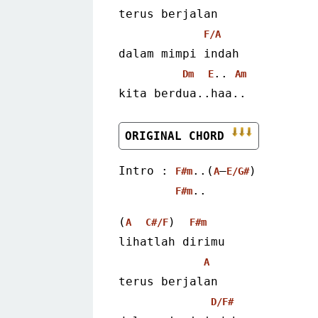
terus berjalan
F/A
dalam mimpi indah
.. 
Dm
E
Am
kita berdua..haa..
ORIGINAL CHORD 
Intro : 
..(
–
)
F#m
A
E/G#
.. 
F#m
(
)  
A
C#/F
F#m
lihatlah dirimu
A
terus berjalan
D/F#