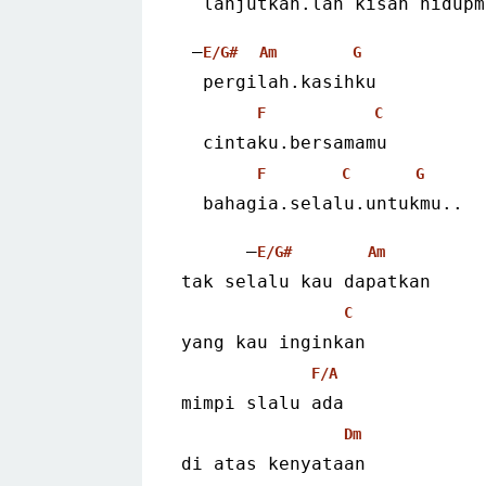
  lanjutkan.lah kisah hidupm
 –
E/G#
Am
G
  pergilah.kasihku
F
C
  cintaku.bersamamu
F
C
G
  bahagia.selalu.untukmu.. 
      –
E/G#
Am
tak selalu kau dapatkan
C
yang kau inginkan
F/A
mimpi slalu ada
Dm
di atas kenyataan