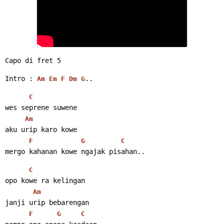
Capo di fret 5
Intro : 
..
Am
Em
F
Dm
G
C
wes seprene suwene
Am
aku urip karo kowe
F
G
C
mergo kahanan kowe ngajak pisahan..
C
opo kowe ra kelingan
Am
janji urip bebarengan
F
G
C