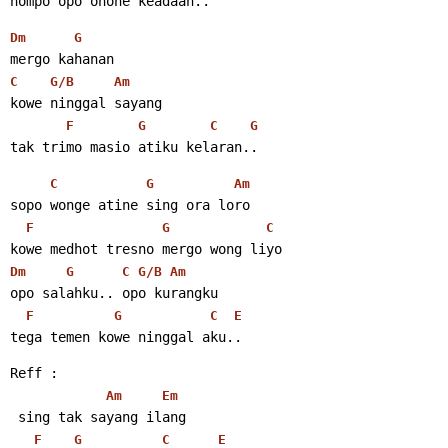
nompo opo onone keadaan..
Dm
G
mergo kahanan
C
G/B
Am
kowe ninggal sayang
F
G
C
G
tak trimo masio atiku kelaran..
C
G
Am
sopo wonge atine sing ora loro
F
G
C
kowe medhot tresno mergo wong liyo
Dm
G
C
G/B
Am
opo salahku.. opo kurangku
F
G
C
E
tega temen kowe ninggal aku..
Reff :
Am
Em
 sing tak sayang ilang
F
G
C
E