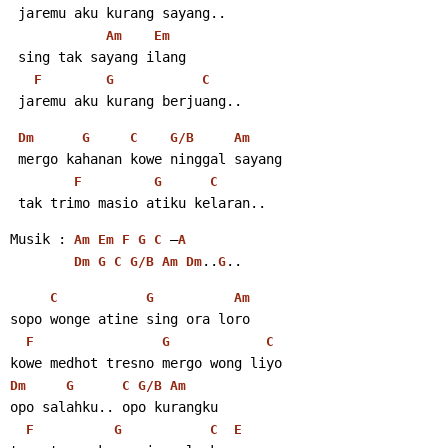
 jaremu aku kurang sayang..
Am
Em
 sing tak sayang ilang
F
G
C
 jaremu aku kurang berjuang..
Dm
G
C
G/B
Am
 mergo kahanan kowe ninggal sayang
F
G
C
 tak trimo masio atiku kelaran..
Musik : 
 –
Am
Em
F
G
C
A
..
..
Dm
G
C
G/B
Am
Dm
G
C
G
Am
sopo wonge atine sing ora loro
F
G
C
kowe medhot tresno mergo wong liyo
Dm
G
C
G/B
Am
opo salahku.. opo kurangku
F
G
C
E