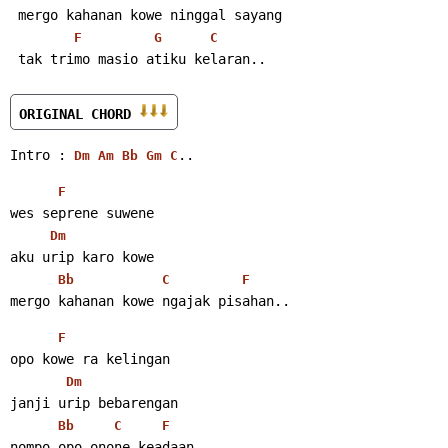
 mergo kahanan kowe ninggal sayang
F
G
C
 tak trimo masio atiku kelaran..
ORIGINAL CHORD 
Intro : 
..
Dm
Am
Bb
Gm
C
F
wes seprene suwene
Dm
aku urip karo kowe
Bb
C
F
mergo kahanan kowe ngajak pisahan..
F
opo kowe ra kelingan
Dm
janji urip bebarengan
Bb
C
F
nompo opo onone keadaan..