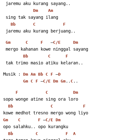
 jaremu aku kurang sayang..
Dm
Am
 sing tak sayang ilang
Bb
C
F
 jaremu aku kurang berjuang..
   –
Gm
C
F
C/E
Dm
 mergo kahanan kowe ninggal sayang
Bb
C
F
 tak trimo masio atiku kelaran..
Musik : 
 –
Dm
Am
Bb
C
F
D
 –
..
..
Gm
C
F
C/E
Dm
Gm
C
F
C
Dm
sopo wonge atine sing ora loro
Bb
C
F
kowe medhot tresno mergo wong liyo
 –
Gm
C
F
C/E
Dm
opo salahku.. opo kurangku
Bb
C
F
A