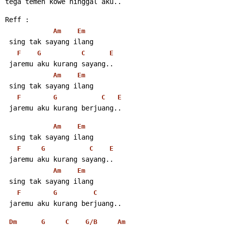
tega temen kowe ninggal aku..
Reff :
Am
Em
 sing tak sayang ilang
F
G
C
E
 jaremu aku kurang sayang..
Am
Em
 sing tak sayang ilang
F
G
C
E
 jaremu aku kurang berjuang..
Am
Em
 sing tak sayang ilang
F
G
C
E
 jaremu aku kurang sayang..
Am
Em
 sing tak sayang ilang
F
G
C
 jaremu aku kurang berjuang..
Dm
G
C
G/B
Am