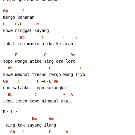
Gm
C
mergo kahanan
F
C/E
Dm
kowe ninggal sayang
Bb
C
F
C
tak trimo masio atiku kelaran..
F
C
Dm
sopo wonge atine sing ora loro
Bb
C
F
kowe medhot tresno mergo wong liyo
 –
Gm
C
F
C/E
Dm
opo salahku.. opo kurangku
Bb
C
F
A
tega temen kowe ninggal aku..
Reff :
Dm
Am
 sing tak sayang ilang
Bb
C
F
A