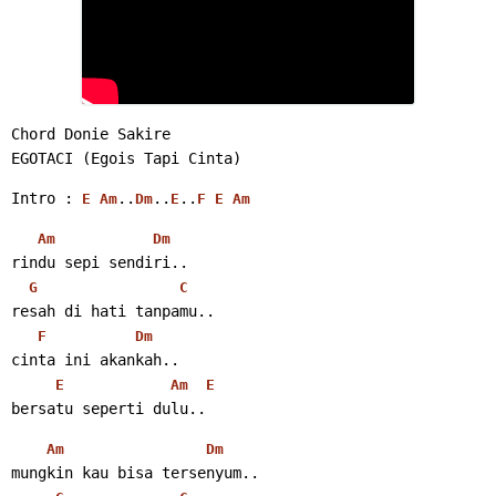
Chord Donie Sakire
EGOTACI (Egois Tapi Cinta)
Intro : 
..
..
..
E
Am
Dm
E
F
E
Am
Am
Dm
rindu sepi sendiri..
G
C
resah di hati tanpamu..
F
Dm
cinta ini akankah..
E
Am
E
bersatu seperti dulu..
Am
Dm
mungkin kau bisa tersenyum..