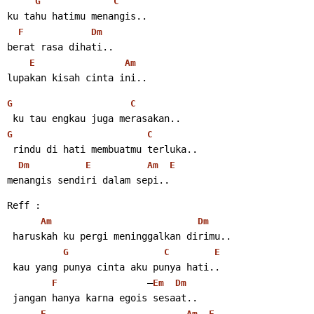
G
C
ku tahu hatimu menangis..
F
Dm
berat rasa dihati..
E
Am
lupakan kisah cinta ini..
G
C
 ku tau engkau juga merasakan..
G
C
 rindu di hati membuatmu terluka..
Dm
E
Am
E
menangis sendiri dalam sepi.. 
Reff :
Am
Dm
 haruskah ku pergi meninggalkan dirimu..
G
C
E
 kau yang punya cinta aku punya hati..
                –
F
Em
Dm
 jangan hanya karna egois sesaat..
E
Am
E