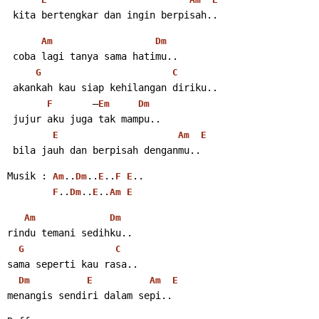
 kita bertengkar dan ingin berpisah.. 
Am
Dm
 coba lagi tanya sama hatimu..
G
C
 akankah kau siap kehilangan diriku..
       –
F
Em
Dm
 jujur aku juga tak mampu..
E
Am
E
 bila jauh dan berpisah denganmu..
Musik : 
..
..
..
..
Am
Dm
E
F
E
..
..
..
F
Dm
E
Am
E
Am
Dm
rindu temani sedihku..
G
C
sama seperti kau rasa..
Dm
E
Am
E
menangis sendiri dalam sepi..