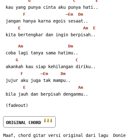
G
C
E
 kau yang punya cinta aku punya hati..
                –
F
Em
Dm
 jangan hanya karna egois sesaat..
E
Am
E
 kita bertengkar dan ingin berpisah.. 
Am
Dm
 coba lagi tanya sama hatimu..
G
C
 akankah kau siap kehilangan diriku..
       –
F
Em
Dm
 jujur aku juga tak mampu..
E
Am
 bila jauh dan berpisah denganmu..
 (fadeout)
ORIGINAL CHORD 
Maaf, chord gitar versi original dari lagu  Donie 