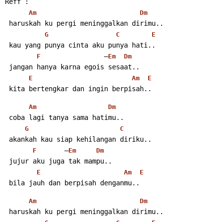
Reff :
Am
Dm
 haruskah ku pergi meninggalkan dirimu..
G
C
E
 kau yang punya cinta aku punya hati..
                –
F
Em
Dm
 jangan hanya karna egois sesaat..
E
Am
E
 kita bertengkar dan ingin berpisah.. 
Am
Dm
 coba lagi tanya sama hatimu..
G
C
 akankah kau siap kehilangan diriku..
       –
F
Em
Dm
 jujur aku juga tak mampu..
E
Am
E
 bila jauh dan berpisah denganmu..
Am
Dm
 haruskah ku pergi meninggalkan dirimu..