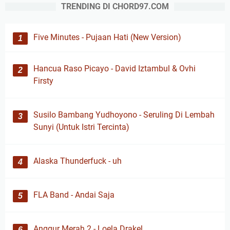
TRENDING DI CHORD97.COM
Five Minutes - Pujaan Hati (New Version)
Hancua Raso Picayo - David Iztambul & Ovhi
Firsty
Susilo Bambang Yudhoyono - Seruling Di Lembah
Sunyi (Untuk Istri Tercinta)
Alaska Thunderfuck - uh
FLA Band - Andai Saja
Anggur Merah 2 - Loela Drakel