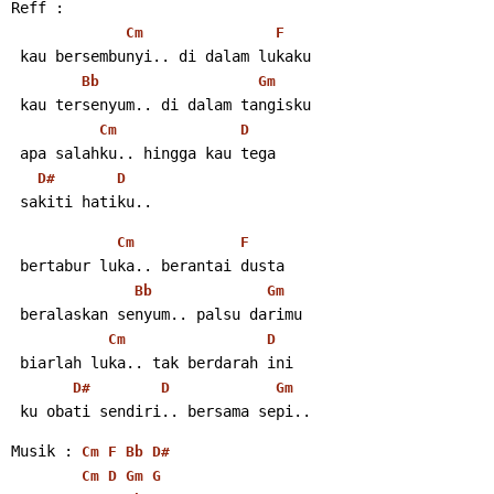
Reff :
Cm
F
 kau bersembunyi.. di dalam lukaku
Bb
Gm
 kau tersenyum.. di dalam tangisku
Cm
D
 apa salahku.. hingga kau tega
D#
D
 sakiti hatiku..
Cm
F
 bertabur luka.. berantai dusta
Bb
Gm
 beralaskan senyum.. palsu darimu
Cm
D
 biarlah luka.. tak berdarah ini
D#
D
Gm
 ku obati sendiri.. bersama sepi..
Musik : 
Cm
F
Bb
D#
Cm
D
Gm
G