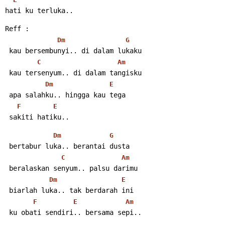
hati ku terluka..
Reff :
Dm
G
 kau bersembunyi.. di dalam lukaku
C
Am
 kau tersenyum.. di dalam tangisku
Dm
E
 apa salahku.. hingga kau tega
F
E
 sakiti hatiku..
Dm
G
 bertabur luka.. berantai dusta
C
Am
 beralaskan senyum.. palsu darimu
Dm
E
 biarlah luka.. tak berdarah ini
F
E
Am
 ku obati sendiri.. bersama sepi..