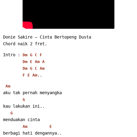
Donie Sakire – Cinta Bertopeng Dusta
Chord naik 2 fret.
Intro : 
Dm
G
C
F
Dm
E
Am
A
Dm
G
C
Am
..
F
E
Am
Am
aku tak pernah menyangka
G
kau lakukan ini..
G
menduakan cinta
Am
E
berbagi hati dengannya..