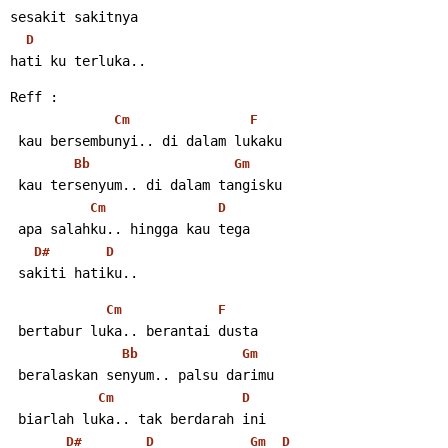
sesakit sakitnya
D
hati ku terluka..
Reff :
Cm
F
 kau bersembunyi.. di dalam lukaku
Bb
Gm
 kau tersenyum.. di dalam tangisku
Cm
D
 apa salahku.. hingga kau tega
D#
D
 sakiti hatiku..
Cm
F
 bertabur luka.. berantai dusta
Bb
Gm
 beralaskan senyum.. palsu darimu
Cm
D
 biarlah luka.. tak berdarah ini
D#
D
Gm
D