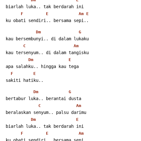
 biarlah luka.. tak berdarah ini
F
E
Am
E
 ku obati sendiri.. bersama sepi..
Dm
G
 kau bersembunyi.. di dalam lukaku
C
Am
 kau tersenyum.. di dalam tangisku
Dm
E
 apa salahku.. hingga kau tega
F
E
 sakiti hatiku..
Dm
G
 bertabur luka.. berantai dusta
C
Am
 beralaskan senyum.. palsu darimu
Dm
E
 biarlah luka.. tak berdarah ini
F
E
Am
 ku obati sendiri.. bersama sepi..