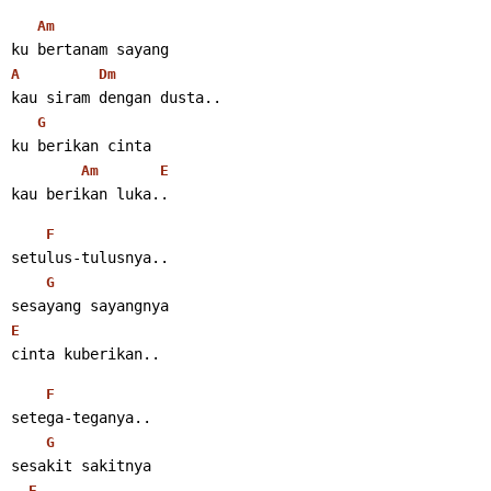
Am
ku bertanam sayang
A
Dm
kau siram dengan dusta..
G
ku berikan cinta
Am
E
kau berikan luka..
F
setulus-tulusnya..
G
sesayang sayangnya
E
cinta kuberikan..
F
setega-teganya..
G
sesakit sakitnya
E