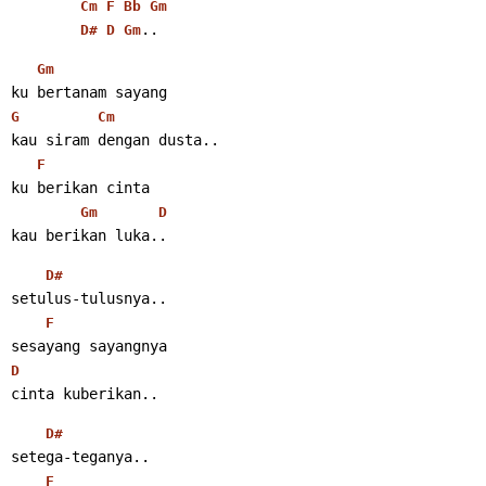
Cm
F
Bb
Gm
..
D#
D
Gm
Gm
ku bertanam sayang
G
Cm
kau siram dengan dusta..
F
ku berikan cinta
Gm
D
kau berikan luka..
D#
setulus-tulusnya..
F
sesayang sayangnya
D
cinta kuberikan..
D#
setega-teganya..
F