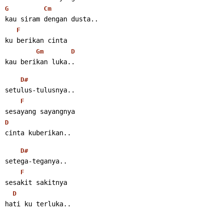
G
Cm
kau siram dengan dusta..
F
ku berikan cinta
Gm
D
kau berikan luka..
D#
setulus-tulusnya..
F
sesayang sayangnya
D
cinta kuberikan..
D#
setega-teganya..
F
sesakit sakitnya
D
hati ku terluka..