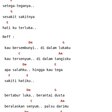
F
setega-teganya..
G
sesakit sakitnya
E
hati ku terluka..
Reff :
Dm
G
 kau bersembunyi.. di dalam lukaku
C
Am
 kau tersenyum.. di dalam tangisku
Dm
E
 apa salahku.. hingga kau tega
F
E
 sakiti hatiku..
Dm
G
 bertabur luka.. berantai dusta
C
Am
 beralaskan senyum.. palsu darimu
Dm
E