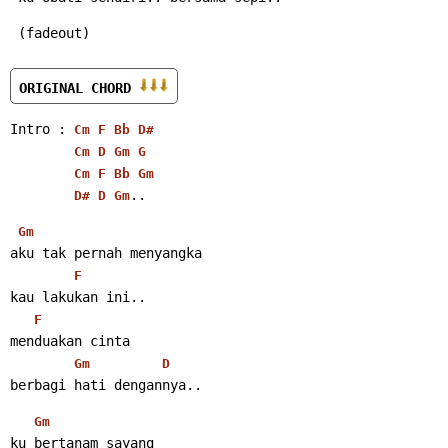
 (fadeout)
ORIGINAL CHORD 
Intro : 
Cm
F
Bb
D#
Cm
D
Gm
G
Cm
F
Bb
Gm
..
D#
D
Gm
Gm
aku tak pernah menyangka
F
kau lakukan ini..
F
menduakan cinta
Gm
D
berbagi hati dengannya..
Gm
ku bertanam sayang