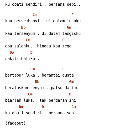
 ku obati sendiri.. bersama sepi..
Cm
F
 kau bersembunyi.. di dalam lukaku
Bb
Gm
 kau tersenyum.. di dalam tangisku
Cm
D
 apa salahku.. hingga kau tega
D#
D
 sakiti hatiku..
Cm
F
 bertabur luka.. berantai dusta
Bb
Gm
 beralaskan senyum.. palsu darimu
Cm
D
 biarlah luka.. tak berdarah ini
D#
D
Gm
 ku obati sendiri.. bersama sepi..
 (fadeout)