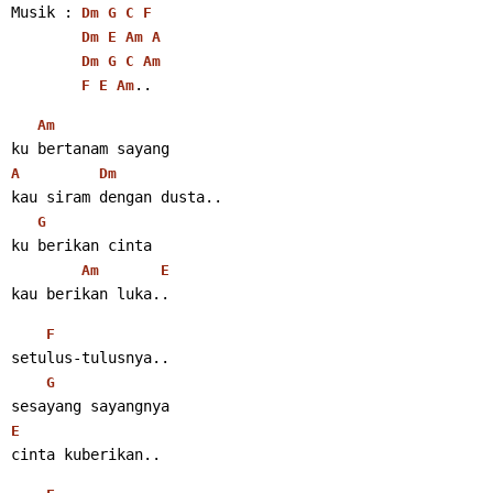
Musik : 
Dm
G
C
F
Dm
E
Am
A
Dm
G
C
Am
..
F
E
Am
Am
ku bertanam sayang
A
Dm
kau siram dengan dusta..
G
ku berikan cinta
Am
E
kau berikan luka..
F
setulus-tulusnya..
G
sesayang sayangnya
E
cinta kuberikan..