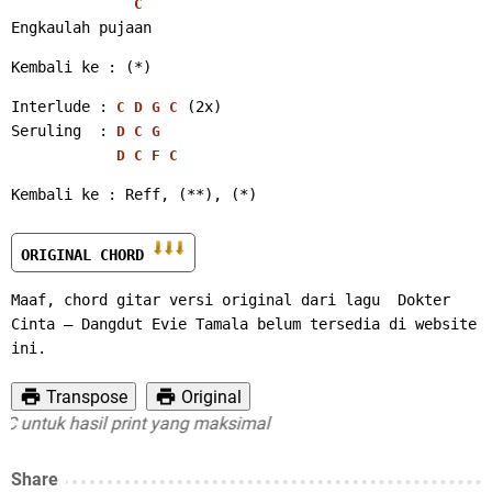
C
Engkaulah pujaan 
Kembali ke : (*) 
Interlude : 
 (2x)
C
D
G
C
Seruling  : 
D
C
G
D
C
F
C
Kembali ke : Reff, (**), (*)
ORIGINAL CHORD 
Maaf, chord gitar versi original dari lagu  Dokter 
Cinta – Dangdut Evie Tamala belum tersedia di website 
ini.
Transpose
Original
ntuk hasil print yang maksimal
Share