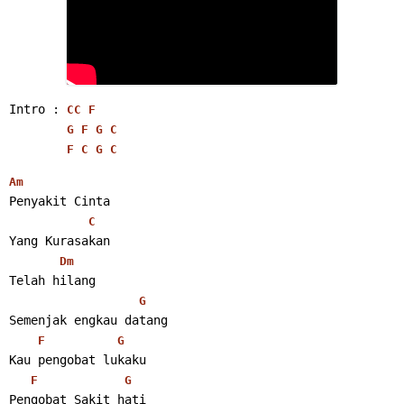
Intro : 
C
C
F
G
F
G
C
F
C
G
C
Am
Penyakit Cinta
C
Yang Kurasakan
Dm
Telah hilang
G
Semenjak engkau datang
F
G
Kau pengobat lukaku
F
G
Pengobat Sakit hati