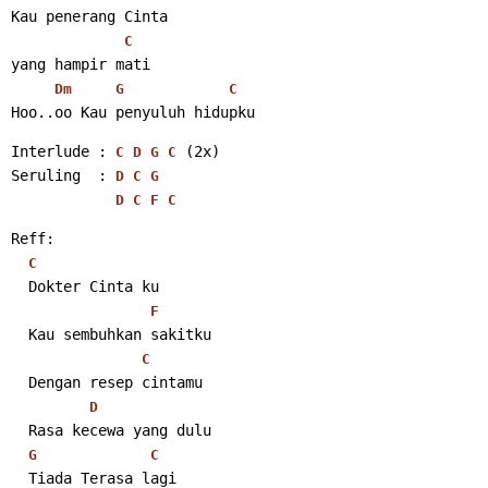
Kau penerang Cinta
C
yang hampir mati
Dm
G
C
Hoo..oo Kau penyuluh hidupku 
Interlude : 
 (2x)
C
D
G
C
Seruling  : 
D
C
G
D
C
F
C
Reff:
C
  Dokter Cinta ku
F
  Kau sembuhkan sakitku
C
  Dengan resep cintamu
D
  Rasa kecewa yang dulu
G
C
  Tiada Terasa lagi 