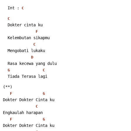
  Int : 
C
C
  Dokter cinta ku
F
  Kelembutan sikapmu
C
  Mengobati lukaku
D
  Rasa kecewa yang dulu
G
C
  Tiada Terasa lagi 
(**)
F
G
Dokter Dokter Cinta ku
C
Engkaulah harapan
F
G
Dokter Dokter Cinta ku