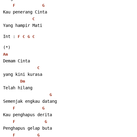
F
G
Kau penerang Cinta
C
Yang hampir Mati 
Int : 
F
C
G
C
(*)
Am
Demam Cinta
C
yang kini kurasa
Dm
Telah hilang
G
Semenjak engkau datang
F
G
Kau penghapus derita
F
G
Penghapus gelap buta
F
G