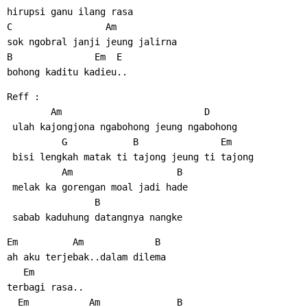
hirupsi ganu ilang rasa
C                 Am
sok ngobral janji jeung jalirna
B               Em  E
bohong kaditu kadieu..
Reff :
        Am                          D
 ulah kajongjona ngabohong jeung ngabohong
          G            B               Em
 bisi lengkah matak ti tajong jeung ti tajong
          Am                   B
 melak ka gorengan moal jadi hade
                B
 sabab kaduhung datangnya nangke
Em          Am             B
ah aku terjebak..dalam dilema
   Em
terbagi rasa..
  Em           Am              B