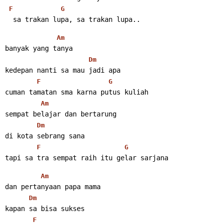
F
G
  sa trakan lupa, sa trakan lupa..
Am
banyak yang tanya
Dm
kedepan nanti sa mau jadi apa
F
G
cuman tamatan sma karna putus kuliah
Am
sempat belajar dan bertarung
Dm
di kota sebrang sana
F
G
tapi sa tra sempat raih itu gelar sarjana
Am
dan pertanyaan papa mama
Dm
kapan sa bisa sukses
F