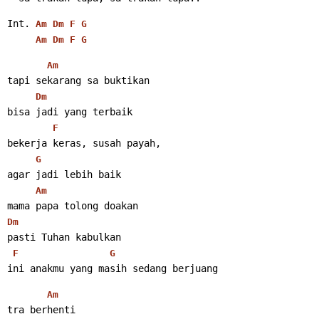
Int. 
Am
Dm
F
G
Am
Dm
F
G
Am
tapi sekarang sa buktikan
Dm
bisa jadi yang terbaik
F
bekerja keras, susah payah,
G
agar jadi lebih baik
Am
mama papa tolong doakan
Dm
pasti Tuhan kabulkan
F
G
ini anakmu yang masih sedang berjuang
Am
tra berhenti