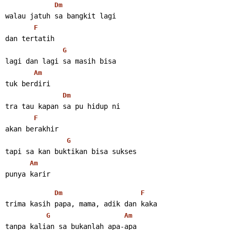
Dm
walau jatuh sa bangkit lagi
F
dan tertatih
G
lagi dan lagi sa masih bisa
Am
tuk berdiri
Dm
tra tau kapan sa pu hidup ni
F
akan berakhir
G
tapi sa kan buktikan bisa sukses
Am
punya karir
Dm
F
trima kasih papa, mama, adik dan kaka
G
Am
tanpa kalian sa bukanlah apa-apa