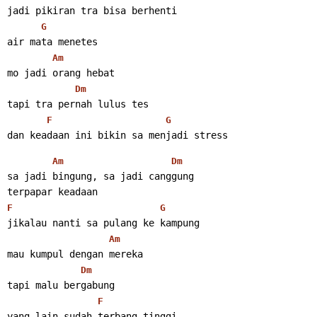
jadi pikiran tra bisa berhenti
G
air mata menetes
Am
mo jadi orang hebat
Dm
tapi tra pernah lulus tes
F
G
dan keadaan ini bikin sa menjadi stress
Am
Dm
sa jadi bingung, sa jadi canggung
terpapar keadaan
F
G
jikalau nanti sa pulang ke kampung
Am
mau kumpul dengan mereka
Dm
tapi malu bergabung
F
yang lain sudah terbang tinggi