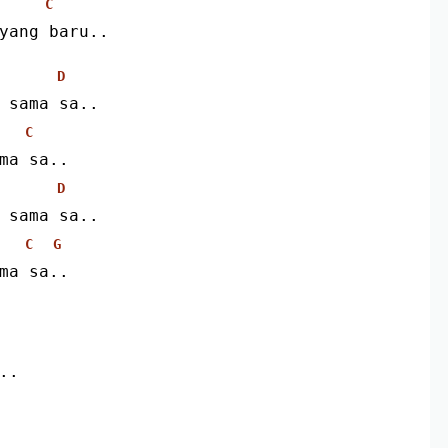
C
yang baru..
D
 sama sa..
C
ma sa..
D
 sama sa..
C
G
ma sa..
..