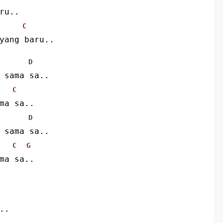
ru..
C
yang baru..
D
 sama sa..
C
ma sa..
D
 sama sa..
C
G
ma sa..
..