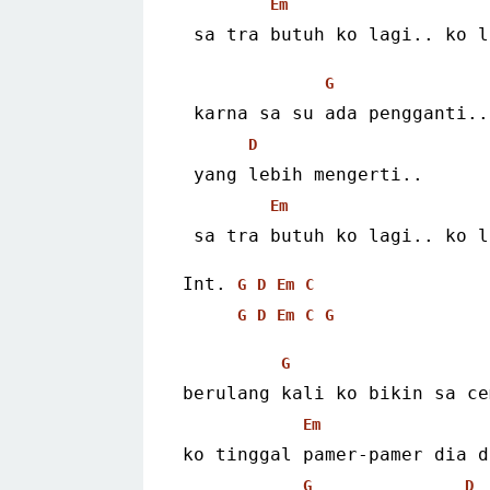
Em
 sa tra butuh ko lagi.. ko 
G
 karna sa su ada pengganti..
D
 yang lebih mengerti..
Em
 sa tra butuh ko lagi.. ko 
Int. 
G
D
Em
C
G
D
Em
C
G
G
berulang kali ko bikin sa ce
Em
ko tinggal pamer-pamer dia d
G
D