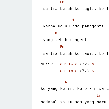
Em
 sa tra butuh ko lagi.. ko 
G
 karna sa su ada pengganti..
D
 yang lebih mengerti..
Em
 sa tra butuh ko lagi.. ko 
Musik : 
 (2x) 
G
D
Em
C
G
 (2x) 
G
D
Em
C
G
G
ko yang keliru ko bikin sa c
Em
padahal sa su ada yang baru.
C