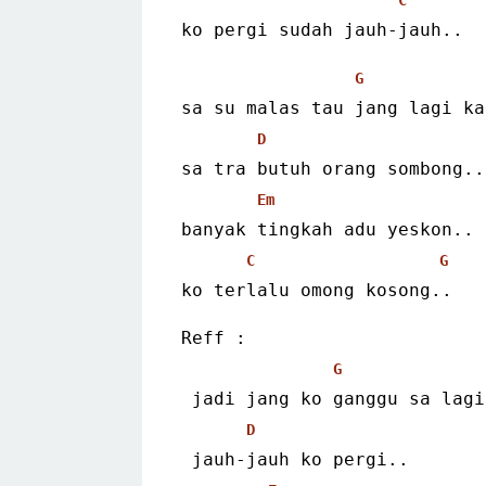
ko pergi sudah jauh-jauh..
G
sa su malas tau jang lagi ka
D
sa tra butuh orang sombong..
Em
banyak tingkah adu yeskon..
C
G
ko terlalu omong kosong..
Reff :
G
 jadi jang ko ganggu sa lagi
D
 jauh-jauh ko pergi..