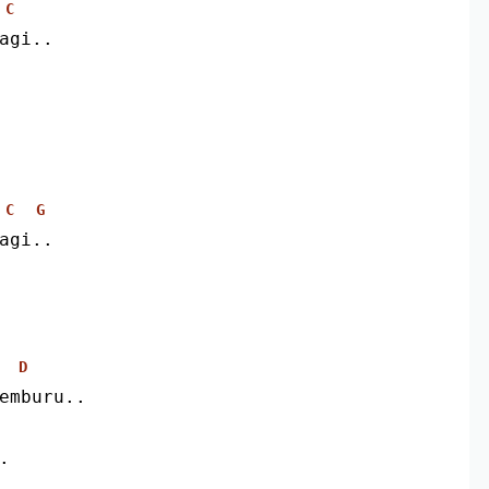
C
lagi..
C
G
lagi..
D
emburu..
.