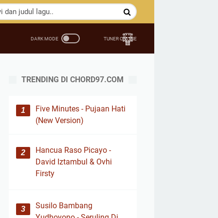
TRENDING DI CHORD97.COM
Five Minutes - Pujaan Hati
(New Version)
Hancua Raso Picayo -
David Iztambul & Ovhi
Firsty
Susilo Bambang
Yudhoyono - Seruling Di