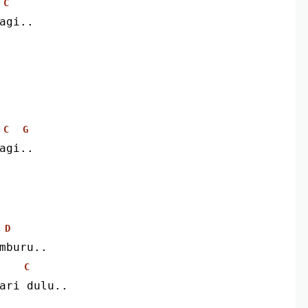
C
lagi..
C
G
lagi..
D
mburu..
C
ari dulu..