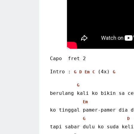
Capo  fret 2
Intro : 
 (4x) 
G
D
Em
C
G
G
berulang kali ko bikin sa ce
Em
ko tinggal pamer-pamer dia d
G
D
tapi sabar dulu ko suda keli