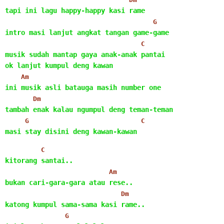
tapi ini lagu happy-happy kasi rame
G
intro masi lanjut angkat tangan game-game
C
musik sudah mantap gaya anak-anak pantai
ok lanjut kumpul deng kawan
Am
ini musik asli batauga masih number one
Dm
tambah enak kalau ngumpul deng teman-teman
G
C
masi stay disini deng kawan-kawan
C
kitorang santai..
Am
bukan cari-gara-gara atau rese..
Dm
katong kumpul sama-sama kasi rame..
G