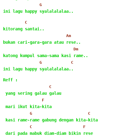
G
ini lagu happy syalalalalaa..
C
kitorang santai..
Am
bukan cari-gara-gara atau rese..
Dm
katong kumpul sama-sama kasi rame..
G
C
ini lagu happy syalalalalaa..
Reff :
C
 yang sering galau galau
F
 mari ikut kita-kita
G
C
 kasi rame-rame gabung dengan kita-kita
C
F
 dari pada mabuk diam-diam bikin rese