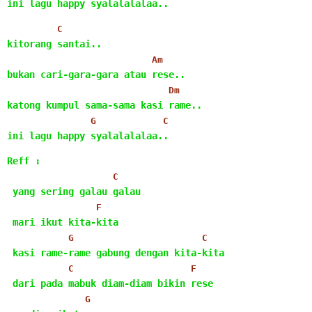
ini lagu happy syalalalalaa..
C
kitorang santai..
Am
bukan cari-gara-gara atau rese..
Dm
katong kumpul sama-sama kasi rame..
G
C
ini lagu happy syalalalalaa..
Reff :
C
 yang sering galau galau
F
 mari ikut kita-kita
G
C
 kasi rame-rame gabung dengan kita-kita
C
F
 dari pada mabuk diam-diam bikin rese
G