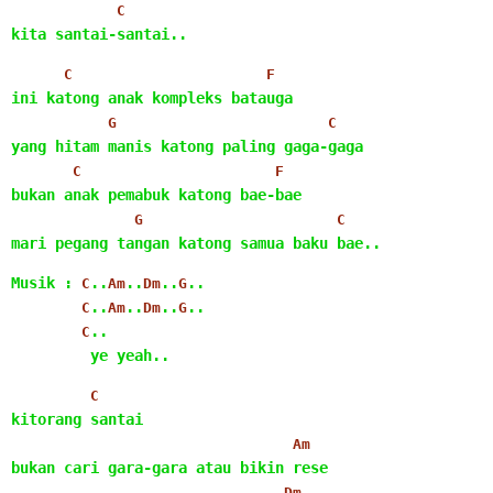
C
kita santai-santai..
C
F
ini katong anak kompleks batauga
G
C
yang hitam manis katong paling gaga-gaga
C
F
bukan anak pemabuk katong bae-bae
G
C
mari pegang tangan katong samua baku bae..
Musik : 
..
..
..
..
C
Am
Dm
G
..
..
..
..
C
Am
Dm
G
..
C
         ye yeah..
C
kitorang santai
Am
bukan cari gara-gara atau bikin rese
Dm