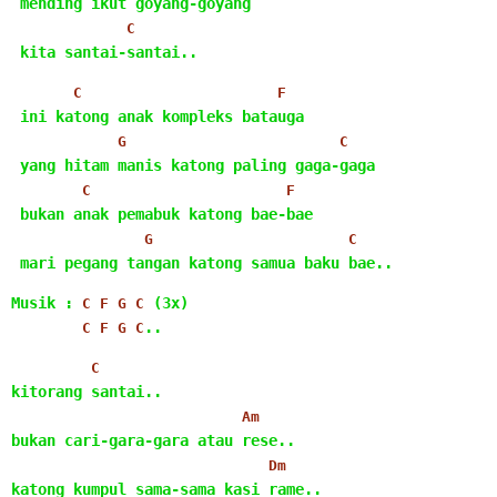
 mending ikut goyang-goyang
C
 kita santai-santai..
C
F
 ini katong anak kompleks batauga
G
C
 yang hitam manis katong paling gaga-gaga
C
F
 bukan anak pemabuk katong bae-bae
G
C
 mari pegang tangan katong samua baku bae..
Musik : 
 (3x)
C
F
G
C
..
C
F
G
C
C
kitorang santai..
Am
bukan cari-gara-gara atau rese..
Dm
katong kumpul sama-sama kasi rame..