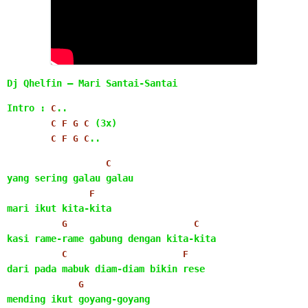
Dj Qhelfin – Mari Santai-Santai
Intro : 
..
C
 (3x)
C
F
G
C
..
C
F
G
C
C
yang sering galau galau
F
mari ikut kita-kita
G
C
kasi rame-rame gabung dengan kita-kita
C
F
dari pada mabuk diam-diam bikin rese
G
mending ikut goyang-goyang