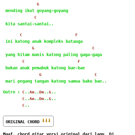
G
 mending ikut goyang-goyang
C
 kita santai-santai..
C
F
 ini katong anak kompleks batauga
G
C
 yang hitam manis katong paling gaga-gaga
C
F
 bukan anak pemabuk katong bae-bae
G
C
 mari pegang tangan katong samua baku bae..
Outro : 
..
..
..
..
C
Am
Dm
G
..
..
..
..
C
Am
Dm
G
..
C
ORIGINAL CHORD 
Maaf, chord gitar versi original dari lagu  Dj 