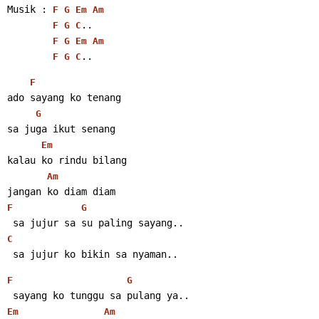
Musik : 
F
G
Em
Am
..
F
G
C
F
G
Em
Am
..
F
G
C
F
ado sayang ko tenang
G
sa juga ikut senang
Em
kalau ko rindu bilang
Am
jangan ko diam diam
F
G
 sa jujur sa su paling sayang..
C
 sa jujur ko bikin sa nyaman..
F
G
 sayang ko tunggu sa pulang ya..
Em
Am