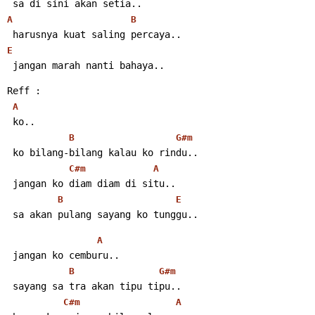
 sa di sini akan setia..
A
B
 harusnya kuat saling percaya..
E
 jangan marah nanti bahaya..
Reff :
A
 ko..
B
G#m
 ko bilang-bilang kalau ko rindu..
C#m
A
 jangan ko diam diam di situ..
B
E
 sa akan pulang sayang ko tunggu..
A
 jangan ko cemburu..
B
G#m
 sayang sa tra akan tipu tipu..
C#m
A