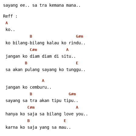
sayang ee.. sa tra kemana mana..
Reff :
A
 ko..
B
G#m
 ko bilang-bilang kalau ko rindu..
C#m
A
 jangan ko diam diam di situ..
B
E
 sa akan pulang sayang ko tunggu..
A
 jangan ko cemburu..
B
G#m
 sayang sa tra akan tipu tipu..
C#m
A
 hanya ko saja sa bilang love you..
B
E
 karna ko saja yang sa mau..