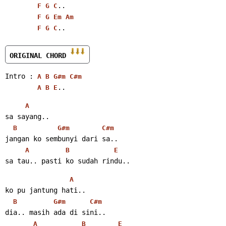
..
F
G
C
F
G
Em
Am
..
F
G
C
ORIGINAL CHORD 
Intro : 
A
B
G#m
C#m
..
A
B
E
A
sa sayang..
B
G#m
C#m
jangan ko sembunyi dari sa..
A
B
E
sa tau.. pasti ko sudah rindu..
A
ko pu jantung hati..
B
G#m
C#m
dia.. masih ada di sini..
A
B
E