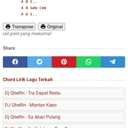
..
A
B
E
A
B
G#m
C#m
..
A
B
E
Transpose
Original
print yang maksimal
Share
Chord Lirik Lagu Terkait
Dj Qhelfin - Tra Dapat Restu
DJ Qhelfin - Mantan Kepo
Dj Qhelfin - Sa Akan Pulang