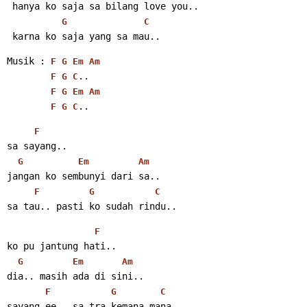
 hanya ko saja sa bilang love you..
G
C
 karna ko saja yang sa mau..
Musik : 
F
G
Em
Am
..
F
G
C
F
G
Em
Am
..
F
G
C
F
sa sayang..
G
Em
Am
jangan ko sembunyi dari sa..
F
G
C
sa tau.. pasti ko sudah rindu..
F
ko pu jantung hati..
G
Em
Am
dia.. masih ada di sini..
F
G
C
sayang ee.. sa tra kemana mana..