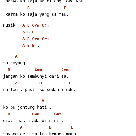
 hanya ko saja sa bilang love you..
B
E
 karna ko saja yang sa mau..
Musik : 
A
B
G#m
C#m
..
A
B
E
A
B
G#m
C#m
..
A
B
E
A
sa sayang..
B
G#m
C#m
jangan ko sembunyi dari sa..
A
B
E
sa tau.. pasti ko sudah rindu..
A
ko pu jantung hati..
B
G#m
C#m
dia.. masih ada di sini..
A
B
E
sayang ee.. sa tra kemana mana..