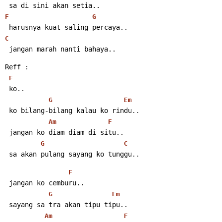
 sa di sini akan setia..
F
G
 harusnya kuat saling percaya..
C
 jangan marah nanti bahaya..
Reff :
F
 ko..
G
Em
 ko bilang-bilang kalau ko rindu..
Am
F
 jangan ko diam diam di situ..
G
C
 sa akan pulang sayang ko tunggu..
F
 jangan ko cemburu..
G
Em
 sayang sa tra akan tipu tipu..
Am
F