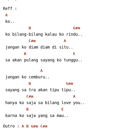
Reff :
A
 ko..
B
G#m
 ko bilang-bilang kalau ko rindu..
C#m
A
 jangan ko diam diam di situ..
B
E
 sa akan pulang sayang ko tunggu..
A
 jangan ko cemburu..
B
G#m
 sayang sa tra akan tipu tipu..
C#m
A
 hanya ko saja sa bilang love you..
B
E
 karna ko saja yang sa mau..
Outro : 
A
B
G#m
C#m