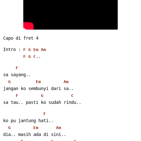
Capo di fret 4
Intro : 
F
G
Em
Am
..
F
G
C
F
sa sayang..
G
Em
Am
jangan ko sembunyi dari sa..
F
G
C
sa tau.. pasti ko sudah rindu..
F
ko pu jantung hati..
G
Em
Am
dia.. masih ada di sini..