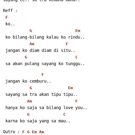
Reff :
F
 ko..
G
Em
 ko bilang-bilang kalau ko rindu..
Am
F
 jangan ko diam diam di situ..
G
C
 sa akan pulang sayang ko tunggu..
F
 jangan ko cemburu..
G
Em
 sayang sa tra akan tipu tipu..
Am
F
 hanya ko saja sa bilang love you..
G
C
 karna ko saja yang sa mau..
Outro : 
F
G
Em
Am