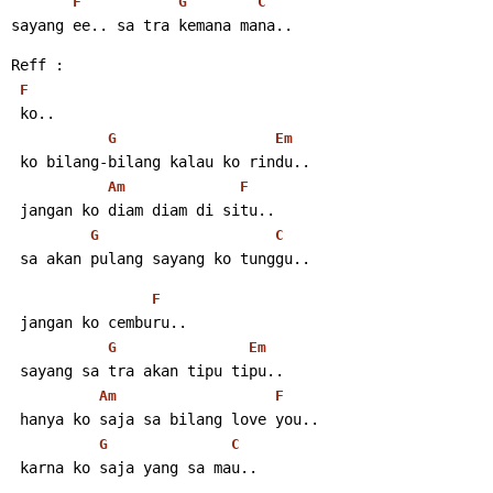
F
G
C
sayang ee.. sa tra kemana mana..
Reff :
F
 ko..
G
Em
 ko bilang-bilang kalau ko rindu..
Am
F
 jangan ko diam diam di situ..
G
C
 sa akan pulang sayang ko tunggu..
F
 jangan ko cemburu..
G
Em
 sayang sa tra akan tipu tipu..
Am
F
 hanya ko saja sa bilang love you..
G
C
 karna ko saja yang sa mau..