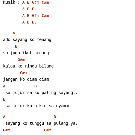
Musik : 
A
B
G#m
C#m
..
A
B
E
A
B
G#m
C#m
..
A
B
E
A
ado sayang ko tenang
B
sa juga ikut senang
G#m
kalau ko rindu bilang
C#m
jangan ko diam diam
A
B
 sa jujur sa su paling sayang..
E
 sa jujur ko bikin sa nyaman..
A
B
 sayang ko tunggu sa pulang ya..
G#m
C#m