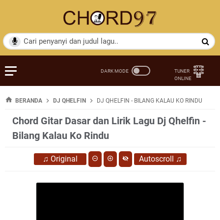
BERANDA
DJ QHELFIN
DJ QHELFIN - BILANG KALAU KO RINDU
Chord Gitar Dasar dan Lirik Lagu Dj Qhelfin -
Bilang Kalau Ko Rindu
♫
Original
Autoscroll
♫