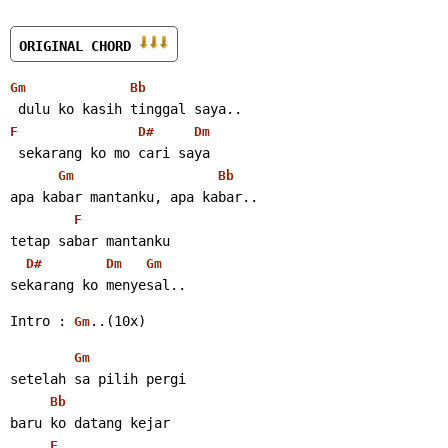
ORIGINAL CHORD 
Gm
Bb
 dulu ko kasih tinggal saya..
F
D#
Dm
 sekarang ko mo cari saya
Gm
Bb
apa kabar mantanku, apa kabar..
F
tetap sabar mantanku
D#
Dm
Gm
sekarang ko menyesal..
Intro : 
..(10x)
Gm
Gm
setelah sa pilih pergi
Bb
baru ko datang kejar
F