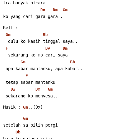
tra banyak bicara
D#
Dm
Gm
ko yang cari gara-gara..
Reff :
Gm
Bb
  dulu ko kasih tinggal saya..
F
D#
Dm
  sekarang ko mo cari saya
Gm
Bb
 apa kabar mantanku, apa kabar..
F
 tetap sabar mantanku
D#
Dm
Gm
 sekarang ko menyesal..
Musik : 
..(9x)
Gm
Gm
setelah sa pilih pergi
Bb
baru ko datang kejar