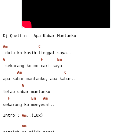
Dj Qhelfin – Apa Kabar Mantanku
Am
C
 dulu ko kasih tinggal saya..
G
F
Em
 sekarang ko mo cari saya
Am
C
apa kabar mantanku, apa kabar..
G
tetap sabar mantanku
F
Em
Am
sekarang ko menyesal..
Intro : 
..(10x)
Am
Am