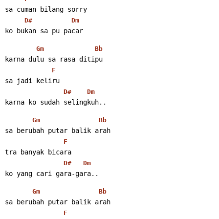
sa cuman bilang sorry
D#
Dm
ko bukan sa pu pacar
Gm
Bb
karna dulu sa rasa ditipu
F
sa jadi keliru
D#
Dm
karna ko sudah selingkuh..
Gm
Bb
sa berubah putar balik arah
F
tra banyak bicara
D#
Dm
ko yang cari gara-gara..
Gm
Bb
sa berubah putar balik arah
F