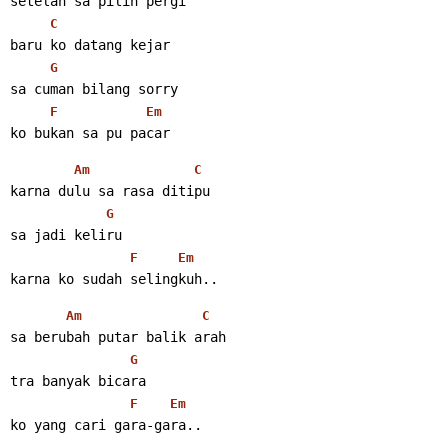
setelah sa pilih pergi
C
baru ko datang kejar
G
sa cuman bilang sorry
F
Em
ko bukan sa pu pacar
Am
C
karna dulu sa rasa ditipu
G
sa jadi keliru
F
Em
karna ko sudah selingkuh..
Am
C
sa berubah putar balik arah
G
tra banyak bicara
F
Em
ko yang cari gara-gara..