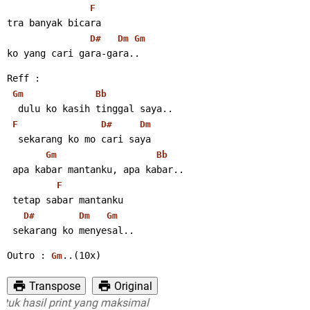
F
tra banyak bicara
D#
Dm
Gm
ko yang cari gara-gara..
Reff :
Gm
Bb
  dulu ko kasih tinggal saya..
F
D#
Dm
  sekarang ko mo cari saya
Gm
Bb
 apa kabar mantanku, apa kabar..
F
 tetap sabar mantanku
D#
Dm
Gm
 sekarang ko menyesal..
Outro : 
..(10x)
Gm
Transpose
Original
hasil print yang maksimal