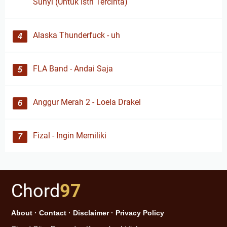
Sunyi (Untuk Istri Tercinta)
Alaska Thunderfuck - uh
FLA Band - Andai Saja
Anggur Merah 2 - Loela Drakel
Fizal - Ingin Memiliki
Chord
97
About
·
Contact
·
Disclaimer
·
Privacy Policy