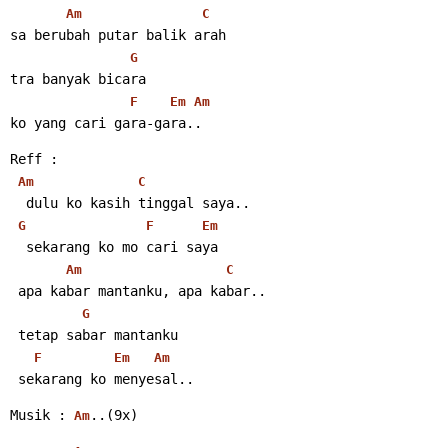
Am
C
sa berubah putar balik arah
G
tra banyak bicara
F
Em
Am
ko yang cari gara-gara..
Reff :
Am
C
  dulu ko kasih tinggal saya..
G
F
Em
  sekarang ko mo cari saya
Am
C
 apa kabar mantanku, apa kabar..
G
 tetap sabar mantanku
F
Em
Am
 sekarang ko menyesal..
Musik : 
..(9x)
Am