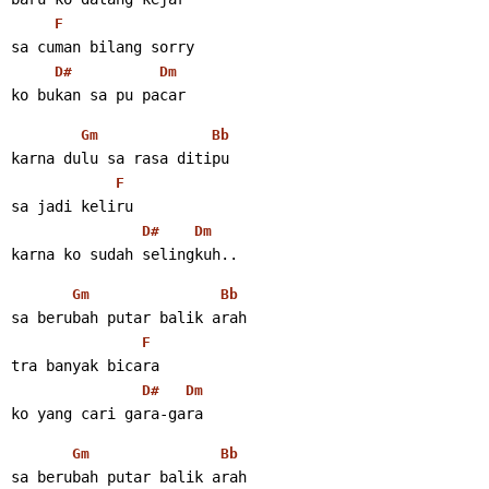
F
sa cuman bilang sorry
D#
Dm
ko bukan sa pu pacar
Gm
Bb
karna dulu sa rasa ditipu
F
sa jadi keliru
D#
Dm
karna ko sudah selingkuh..
Gm
Bb
sa berubah putar balik arah
F
tra banyak bicara
D#
Dm
ko yang cari gara-gara
Gm
Bb
sa berubah putar balik arah