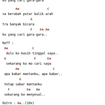
ko yang cari gara-gara
Am
C
sa berubah putar balik arah
G
tra banyak bicara
F
Em
Am
ko yang cari gara-gara..
Reff :
Am
C
  dulu ko kasih tinggal saya..
G
F
Em
  sekarang ko mo cari saya
Am
C
 apa kabar mantanku, apa kabar..
G
 tetap sabar mantanku
F
Em
Am
 sekarang ko menyesal..
Outro : 
..(10x)
Am