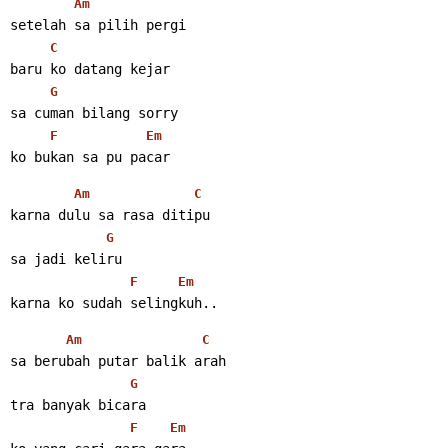
Am
setelah sa pilih pergi
C
baru ko datang kejar
G
sa cuman bilang sorry
F
Em
ko bukan sa pu pacar
Am
C
karna dulu sa rasa ditipu
G
sa jadi keliru
F
Em
karna ko sudah selingkuh..
Am
C
sa berubah putar balik arah
G
tra banyak bicara
F
Em