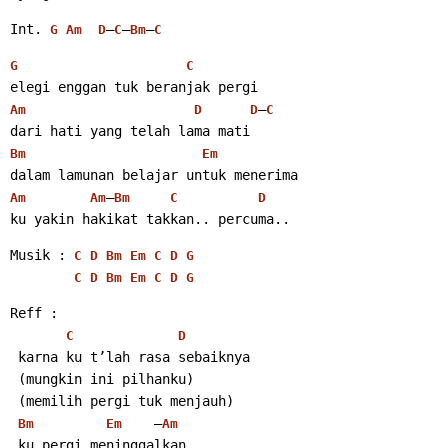
Int. 
–
–
–
G
Am
D
C
Bm
C
G
C
elegi enggan tuk beranjak pergi
–
Am
D
D
C
dari hati yang telah lama mati
Bm
Em
dalam lamunan belajar untuk menerima
–
Am
Am
Bm
C
D
ku yakin hakikat takkan.. percuma.. 
Musik : 
C
D
Bm
Em
C
D
G
C
D
Bm
Em
C
D
G
Reff :
C
D
 karna ku t’lah rasa sebaiknya
 (mungkin ini pilhanku)
 (memilih pergi tuk menjauh)
    –
Bm
Em
Am
 ku pergi meninggalkan