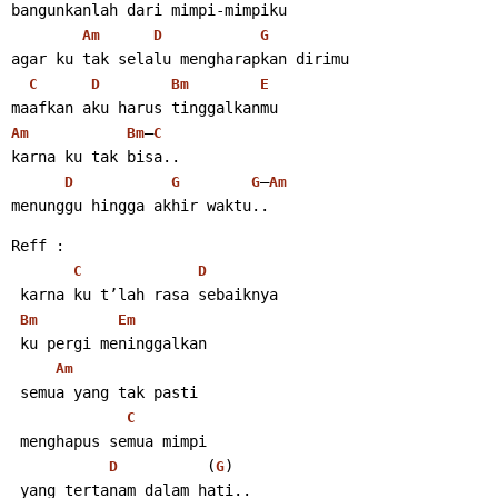
bangunkanlah dari mimpi-mimpiku
Am
D
G
agar ku tak selalu mengharapkan dirimu
C
D
Bm
E
maafkan aku harus tinggalkanmu
–
Am
Bm
C
karna ku tak bisa..
–
D
G
G
Am
menunggu hingga akhir waktu.. 
Reff :
C
D
 karna ku t’lah rasa sebaiknya
Bm
Em
 ku pergi meninggalkan
Am
 semua yang tak pasti
C
 menghapus semua mimpi
          (
)
D
G
 yang tertanam dalam hati.. 