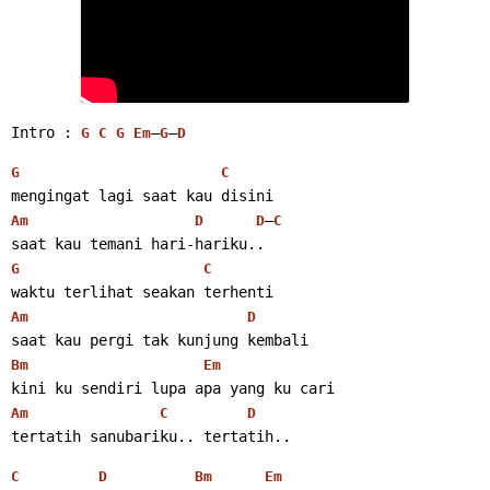
Intro : 
–
–
G
C
G
Em
G
D
G
C
mengingat lagi saat kau disini
–
Am
D
D
C
saat kau temani hari-hariku..
G
C
waktu terlihat seakan terhenti
Am
D
saat kau pergi tak kunjung kembali
Bm
Em
kini ku sendiri lupa apa yang ku cari
Am
C
D
tertatih sanubariku.. tertatih.. 
C
D
Bm
Em