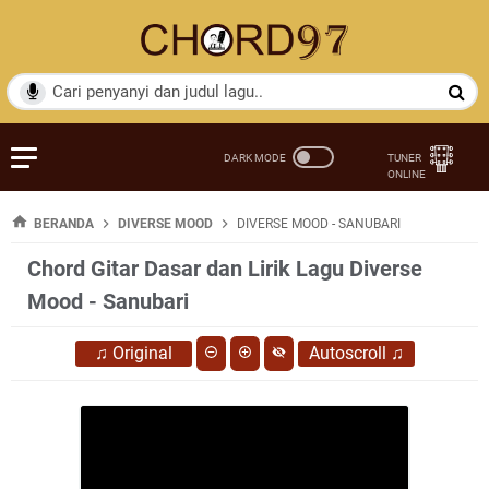
BERANDA
DIVERSE MOOD
DIVERSE MOOD - SANUBARI
Chord Gitar Dasar dan Lirik Lagu Diverse
Mood - Sanubari
♫
Original
Autoscroll
♫