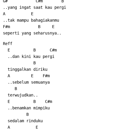
G#            C#m        B
..yang ingat saat kau pergi
A           E
..tak mampu bahagiakanmu
F#m            B     E
seperti yang seharusnya..
Reff
  E          B      C#m
  ..dan kini kau pergi
             B
  tinggalkan diriku
  A         E    F#m
  ..sebelum semuanya
     B
  terwujudkan..
  E          B    C#m
  ..benamkan mimpiku
          B
  sedalam rinduku
  A           E