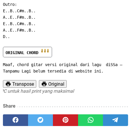
Outro:
E..B..C#m..B..
A..E..F#m..B..
E..B..C#m..B..
A..E..F#m..B..
D..
ORIGINAL CHORD 
Maaf, chord gitar versi original dari lagu  diSSa – 
Tanpamu Lagi belum tersedia di website ini.
Transpose
Original
untuk hasil print yang maksimal
Share