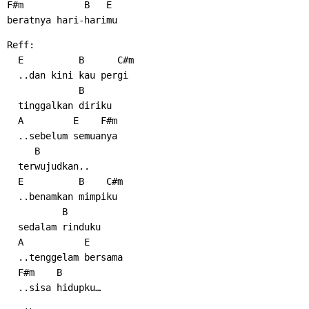
F#m           B   E
beratnya hari-harimu
Reff:
  E          B      C#m
  ..dan kini kau pergi
             B
  tinggalkan diriku
  A         E    F#m
  ..sebelum semuanya
     B
  terwujudkan..
  E          B    C#m
  ..benamkan mimpiku
          B
  sedalam rinduku
  A           E
  ..tenggelam bersama
  F#m    B
  ..sisa hidupku…