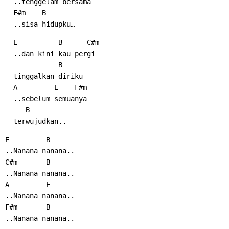
  ..tenggelam bersama
  F#m    B
  ..sisa hidupku…
  E          B      C#m
  ..dan kini kau pergi
             B
  tinggalkan diriku
  A         E    F#m
  ..sebelum semuanya
     B
  terwujudkan..
E         B
..Nanana nanana..
C#m       B
..Nanana nanana..
A         E
..Nanana nanana..
F#m       B
..Nanana nanana..