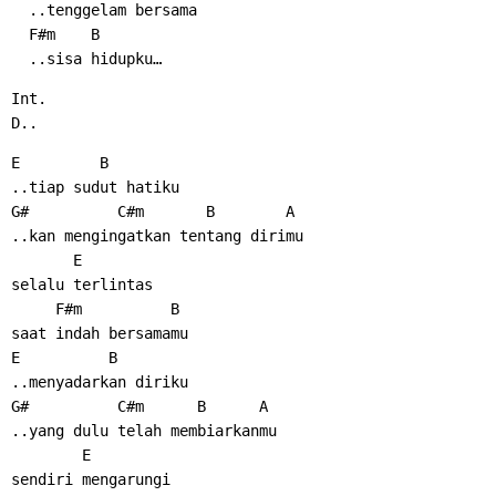
  ..tenggelam bersama
  F#m    B
  ..sisa hidupku…
Int.
D..
E         B
..tiap sudut hatiku
G#          C#m       B        A
..kan mengingatkan tentang dirimu
       E
selalu terlintas
     F#m          B
saat indah bersamamu
E          B
..menyadarkan diriku
G#          C#m      B      A
..yang dulu telah membiarkanmu
        E
sendiri mengarungi