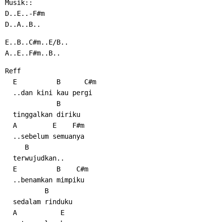
Musik::
D..E..-F#m
D..A..B..
E..B..C#m..E/B..
A..E..F#m..B..
Reff
  E          B      C#m
  ..dan kini kau pergi
             B
  tinggalkan diriku
  A         E    F#m
  ..sebelum semuanya
     B
  terwujudkan..
  E          B    C#m
  ..benamkan mimpiku
          B
  sedalam rinduku
  A           E