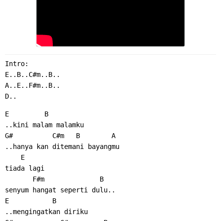
Intro:
E..B..C#m..B..
A..E..F#m..B..
D..
E         B
..kini malam malamku
G#          C#m   B        A
..hanya kan ditemani bayangmu
    E
tiada lagi
       F#m              B
senyum hangat seperti dulu..
E           B
..mengingatkan diriku