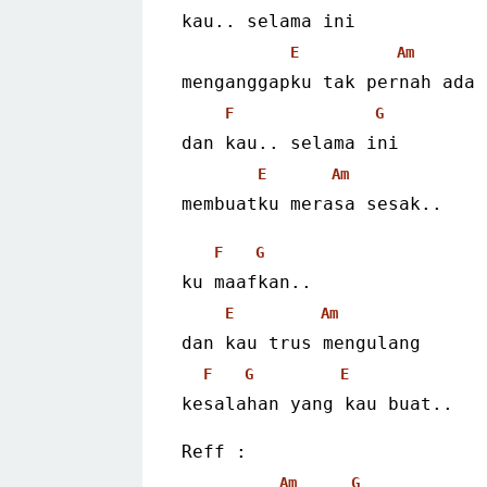
kau.. selama ini
E
Am
menganggapku tak pernah ada
F
G
dan kau.. selama ini
E
Am
membuatku merasa sesak.. 
F
G
ku maafkan..
E
Am
dan kau trus mengulang
F
G
E
kesalahan yang kau buat.. 
Reff :
Am
G