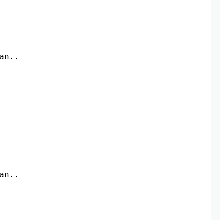
an.. 
an.. 