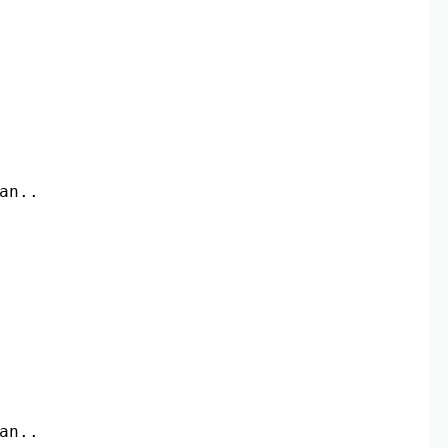
an.. 
an..