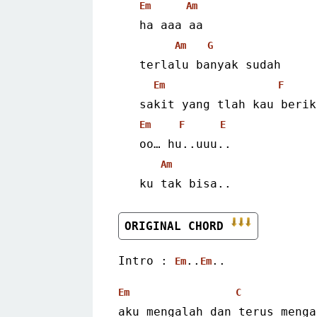
Em
Am
   ha aaa aa
Am
G
   terlalu banyak sudah
Em
F
   sakit yang tlah kau berik
Em
F
E
   oo… hu..uuu..
Am
   ku tak bisa..
ORIGINAL CHORD 
Intro : 
..
.. 
Em
Em
Em
C
aku mengalah dan terus menga