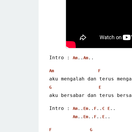
Intro : 
..
.. 
Am
Am
Am
F
aku mengalah dan terus menga
G
E
aku bersabar dan terus bersa
Intro : 
..
..
..
..
Am
Em
F
C
E
..
..
..
..  
Am
Em
F
E
F
G