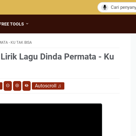
FREE TOOLS
ATA - KU TAK BISA
 Lirik Lagu Dinda Permata - Ku
Autoscroll
♫