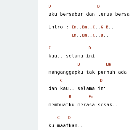
D
B
aku bersabar dan terus bersa
Intro : 
..
..
..
..
Em
Bm
C
G
B
..
..
..
.. 
Em
Bm
C
B
C
D
kau.. selama ini
B
Em
menganggapku tak pernah ada
C
D
dan kau.. selama ini
B
Em
membuatku merasa sesak.. 
C
D
ku maafkan..