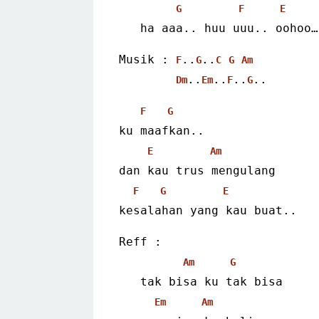
G
F
E
   ha aaa.. huu uuu.. oohoo…
Musik : 
..
..
F
G
C
G
Am
..
..
..
..  
Dm
Em
F
G
F
G
ku maafkan..
E
Am
dan kau trus mengulang
F
G
E
kesalahan yang kau buat.. 
Reff :
Am
G
   tak bisa ku tak bisa
Em
Am