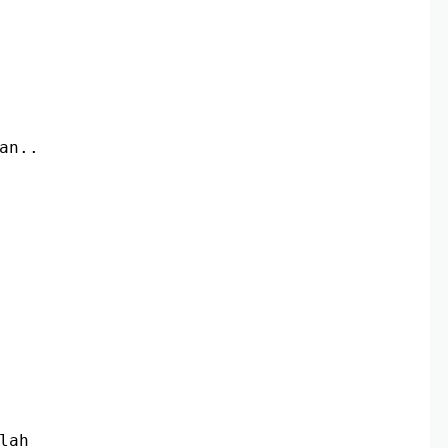
an..
lah