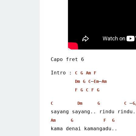
Capo fret 6
Intro : 
C
G
Am
F
–
–
Dm
G
C
Em
Am
F
G
C
F
G
 –
C
Dm
G
C
G
sayang sayang.. rindu rindu.
Am
G
F
G
kama denai kamangadu..