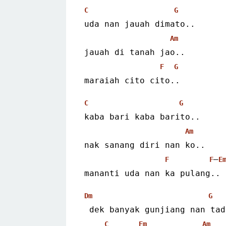
C
G
uda nan jauah dimato..
Am
jauah di tanah jao..
F
G
maraiah cito cito..
C
G
kaba bari kaba barito..
Am
nak sanang diri nan ko..
–
F
F
E
mananti uda nan ka pulang..
Dm
G
 dek banyak gunjiang nan ta
C
Em
Am