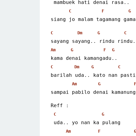
 mambuek hati denai rasa..
C
F
G
siang jo malam tagamang gama
C
Dm
G
C
sayang sayang.. rindu rindu.
Am
G
F
G
kama denai kamangadu..
C
Dm
G
C
barilah uda.. kato nan pasti
Am
G
sampai pabilo denai kamanung
Reff :
C
G
 uda.. yo nan ka pulang
Am
F