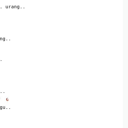
. urang..
ng..
.
..
F
G
gu..