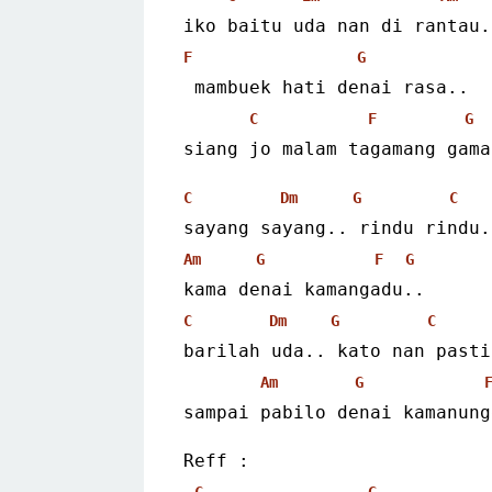
iko baitu uda nan di rantau.
F
G
 mambuek hati denai rasa..
C
F
G
siang jo malam tagamang gama
C
Dm
G
C
sayang sayang.. rindu rindu.
Am
G
F
G
kama denai kamangadu..
C
Dm
G
C
barilah uda.. kato nan pasti
Am
G
sampai pabilo denai kamanung
Reff :
C
G