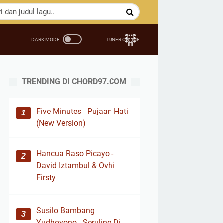
TRENDING DI CHORD97.COM
Five Minutes - Pujaan Hati
(New Version)
Hancua Raso Picayo -
David Iztambul & Ovhi
Firsty
Susilo Bambang
Yudhoyono - Seruling Di