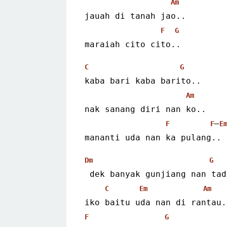
Am
jauah di tanah jao..
F
G
maraiah cito cito..
C
G
kaba bari kaba barito..
Am
nak sanang diri nan ko..
–
F
F
E
mananti uda nan ka pulang..
Dm
G
 dek banyak gunjiang nan ta
C
Em
Am
iko baitu uda nan di rantau.
F
G