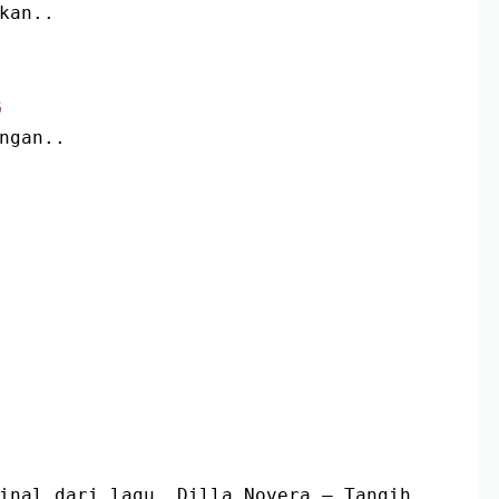
akan..
G
angan..
inal dari lagu  Dilla Novera – Tangih 