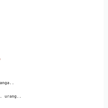
m
danga..
. urang..