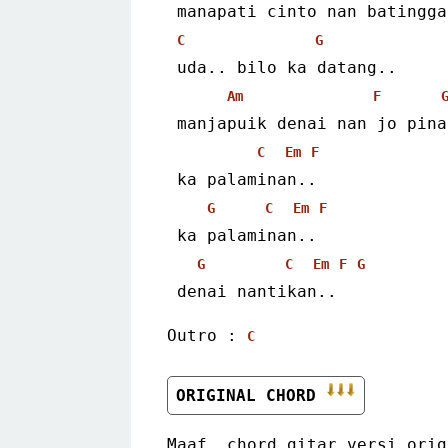
 manapati cinto nan batingg
C
G
 uda.. bilo ka datang..
Am
F
 manjapuik denai nan jo pin
C
Em
F
 ka palaminan..
G
C
Em
F
 ka palaminan..
G
C
Em
F
G
 denai nantikan..
Outro : 
C
ORIGINAL CHORD 
Maaf, chord gitar versi orig