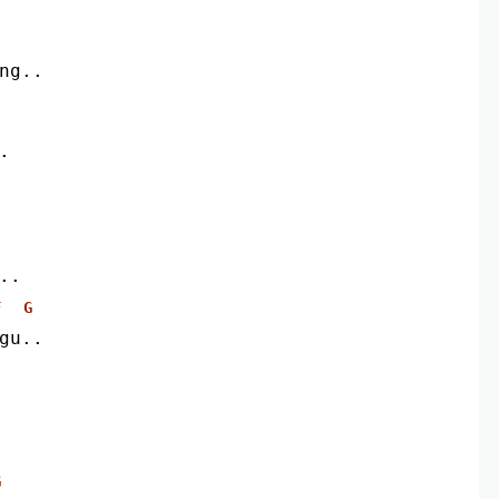
ng..
.
..
F
G
gu..
G