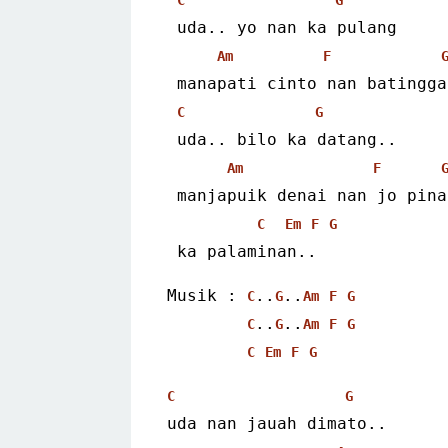
 uda.. yo nan ka pulang
Am
F
 manapati cinto nan batingg
C
G
 uda.. bilo ka datang..
Am
F
 manjapuik denai nan jo pin
C
Em
F
G
 ka palaminan..
Musik : 
..
..
C
G
Am
F
G
..
..
C
G
Am
F
G
C
Em
F
G
C
G
uda nan jauah dimato..