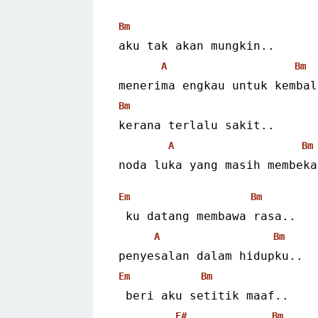
Bm
aku tak akan mungkin..
A
Bm
menerima engkau untuk kembal
Bm
kerana terlalu sakit..
A
Bm
noda luka yang masih membeka
Em
Bm
 ku datang membawa rasa..
A
Bm
penyesalan dalam hidupku..
Em
Bm
 beri aku setitik maaf..
F#
Bm