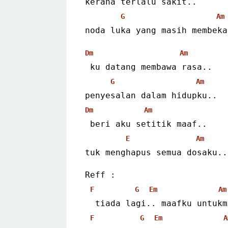
kerana terlalu sakit..
G
Am
noda luka yang masih membeka
Dm
Am
 ku datang membawa rasa..
G
Am
penyesalan dalam hidupku..
Dm
Am
 beri aku setitik maaf..
E
Am
tuk menghapus semua dosaku..
Reff :
F
G
Em
Am
  tiada lagi.. maafku untuk
F
G
Em
A