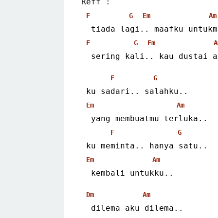
Reff :
F
G
Em
Am
  tiada lagi.. maafku untuk
F
G
Em
A
  sering kali.. kau dustai 
F
G
 ku sadari.. salahku..
Em
Am
  yang membuatmu terluka..
F
G
 ku meminta.. hanya satu..
Em
Am
  kembali untukku..
Dm
Am
  dilema aku dilema..