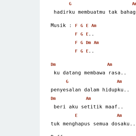
G
A
 hadirku membuatmu tak baha
Musik : 
F
G
E
Am
..
F
G
E
F
G
Dm
Am
..
F
G
E
Dm
Am
 ku datang membawa rasa..
G
Am
penyesalan dalam hidupku..
Dm
Am
 beri aku setitik maaf..
E
Am
tuk menghapus semua dosaku..