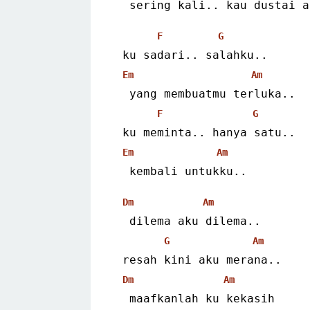
  sering kali.. kau dustai 
F
G
 ku sadari.. salahku..
Em
Am
  yang membuatmu terluka..
F
G
 ku meminta.. hanya satu..
Em
Am
  kembali untukku..
Dm
Am
  dilema aku dilema..
G
Am
 resah kini aku merana..
Dm
Am
  maafkanlah ku kekasih