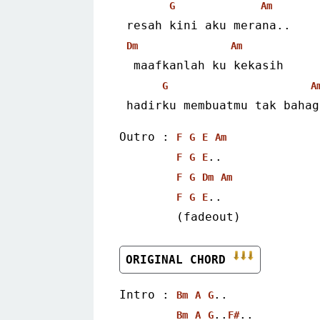
G
Am
 resah kini aku merana..
Dm
Am
  maafkanlah ku kekasih
G
A
 hadirku membuatmu tak baha
Outro : 
F
G
E
Am
..
F
G
E
F
G
Dm
Am
..
F
G
E
        (fadeout)
ORIGINAL CHORD 
Intro : 
..
Bm
A
G
..
..
Bm
A
G
F#