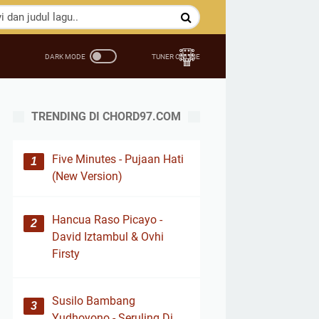
TRENDING DI CHORD97.COM
Five Minutes - Pujaan Hati
(New Version)
Hancua Raso Picayo -
David Iztambul & Ovhi
Firsty
Susilo Bambang
Yudhoyono - Seruling Di