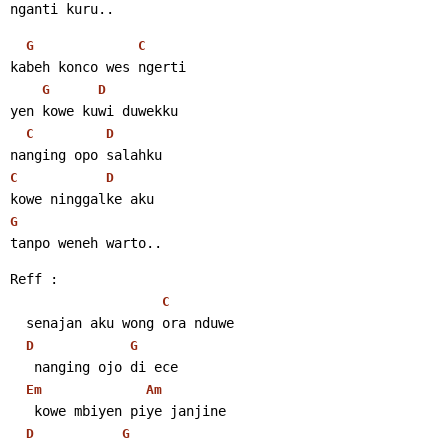
nganti kuru..
G
C
kabeh konco wes ngerti
G
D
yen kowe kuwi duwekku
C
D
nanging opo salahku
C
D
kowe ninggalke aku
G
tanpo weneh warto..
Reff :
C
  senajan aku wong ora nduwe
D
G
   nanging ojo di ece
Em
Am
   kowe mbiyen piye janjine
D
G