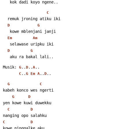
   kok dadi koyo ngene..
C
  remuk jroning atiku iki
D
G
   kowe mblenjani janji
Em
Am
   selawase uripku iki
D
G
   aku ra bakal lali..
Musik: 
..
..
..
G
D
A
..
..
..
C
G
Em
A
D
G
C
kabeh konco wes ngerti
G
D
yen kowe kuwi duwekku
C
D
nanging opo salahku
C
D
kowe ninggalke aku