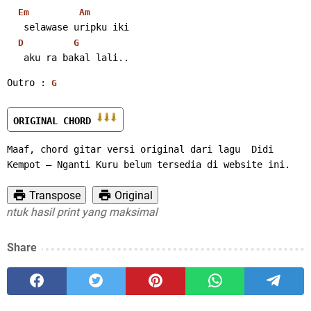
Em
Am
   selawase uripku iki
D
G
   aku ra bakal lali..
Outro : 
G
ORIGINAL CHORD 
Maaf, chord gitar versi original dari lagu  Didi 
Kempot – Nganti Kuru belum tersedia di website ini.
Transpose
Original
uk hasil print yang maksimal
Share