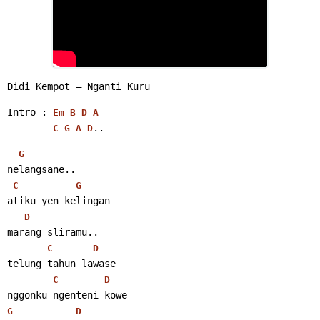
Didi Kempot – Nganti Kuru
Intro : 
Em
B
D
A
..
C
G
A
D
G
nelangsane..
C
G
atiku yen kelingan
D
marang sliramu..
C
D
telung tahun lawase
C
D
nggonku ngenteni kowe
G
D