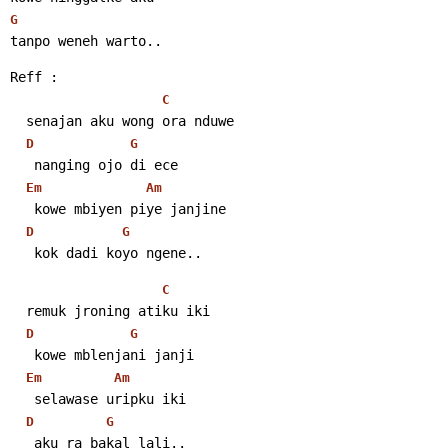
G
tanpo weneh warto..
Reff :
C
  senajan aku wong ora nduwe
D
G
   nanging ojo di ece
Em
Am
   kowe mbiyen piye janjine
D
G
   kok dadi koyo ngene..
C
  remuk jroning atiku iki
D
G
   kowe mblenjani janji
Em
Am
   selawase uripku iki
D
G
   aku ra bakal lali..