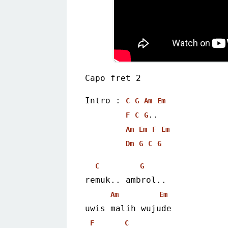
Capo fret 2
Intro : 
C
G
Am
Em
..
F
C
G
Am
Em
F
Em
Dm
G
C
G
C
G
remuk.. ambrol..
Am
Em
uwis malih wujude
F
C