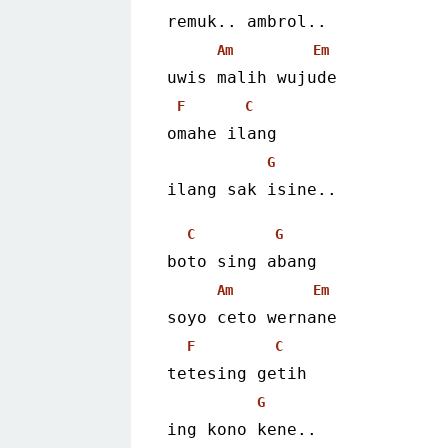
remuk.. ambrol..
Am
Em
uwis malih wujude
F
C
omahe ilang
G
ilang sak isine..
C
G
boto sing abang
Am
Em
soyo ceto wernane
F
C
tetesing getih
G
ing kono kene..