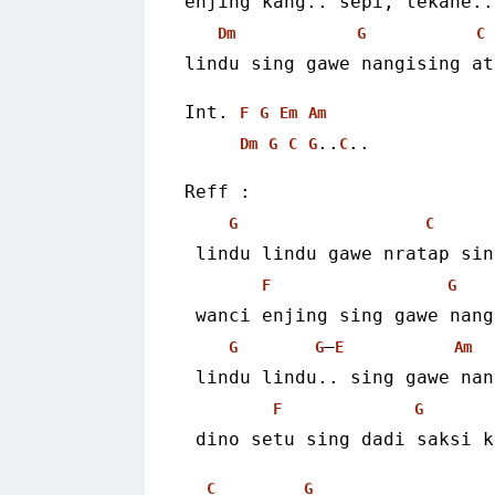
enjing kang.. sepi, tekane..
Dm
G
C
lindu sing gawe nangising at
Int. 
F
G
Em
Am
..
..
Dm
G
C
G
C
Reff :
G
C
 lindu lindu gawe nratap si
F
G
 wanci enjing sing gawe nan
–
G
G
E
Am
 lindu lindu.. sing gawe na
F
G
 dino setu sing dadi saksi 
C
G