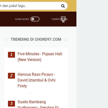
TRENDING DI CHORD97.COM
Five Minutes - Pujaan Hati
(New Version)
Hancua Raso Picayo -
David Iztambul & Ovhi
Firsty
Susilo Bambang
Yudhoyono - Seruling Di