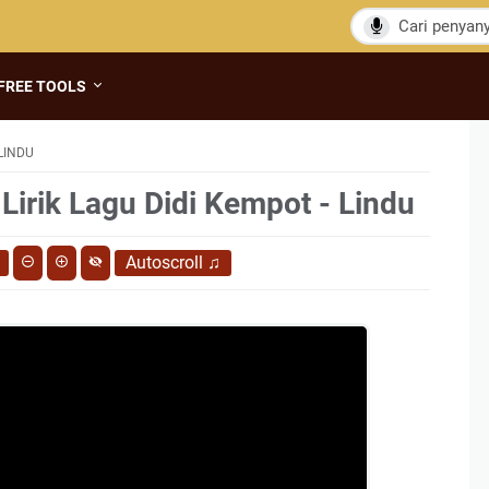
FREE TOOLS
 LINDU
Lirik Lagu Didi Kempot - Lindu
Autoscroll
♫