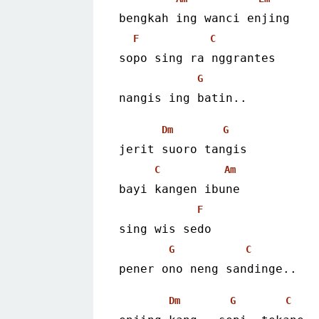
bengkah ing wanci enjing
F
C
sopo sing ra nggrantes
G
nangis ing batin..
Dm
G
jerit suoro tangis
C
Am
bayi kangen ibune
F
sing wis sedo
G
C
pener ono neng sandinge..
Dm
G
C