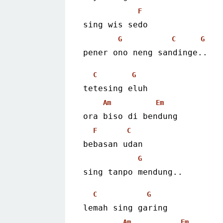
F
sing wis sedo
G
C
G
pener ono neng sandinge..
C
G
tetesing eluh
Am
Em
ora biso di bendung
F
C
bebasan udan
G
sing tanpo mendung..
C
G
lemah sing garing
Am
Em