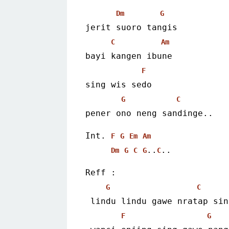
Dm
G
jerit suoro tangis
C
Am
bayi kangen ibune
F
sing wis sedo
G
C
pener ono neng sandinge..
Int. 
F
G
Em
Am
..
..
Dm
G
C
G
C
Reff :
G
C
 lindu lindu gawe nratap si
F
G