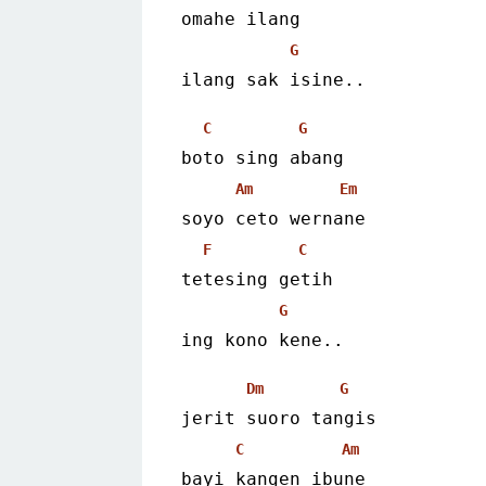
omahe ilang
G
ilang sak isine..
C
G
boto sing abang
Am
Em
soyo ceto wernane
F
C
tetesing getih
G
ing kono kene..
Dm
G
jerit suoro tangis
C
Am
bayi kangen ibune