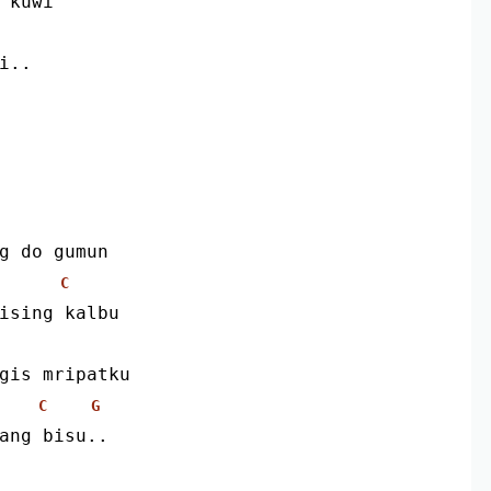
 kuwi
i..
ng do gumun
C
gising kalbu
ngis mripatku
C
G
kang bisu..