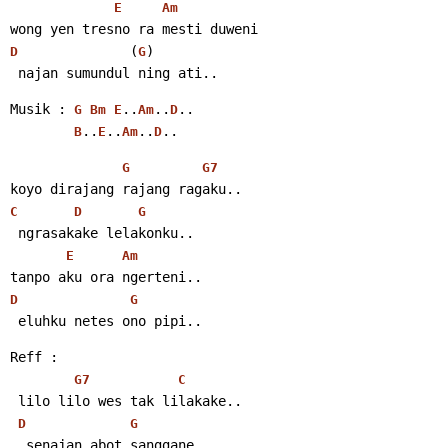
E
Am
wong yen tresno ra mesti duweni
              (
)
D
G
 najan sumundul ning ati..
Musik : 
..
..
..
G
Bm
E
Am
D
..
..
..
..
B
E
Am
D
G
G7
koyo dirajang rajang ragaku..
C
D
G
 ngrasakake lelakonku..
E
Am
tanpo aku ora ngerteni..
D
G
 eluhku netes ono pipi..
Reff :
G7
C
 lilo lilo wes tak lilakake..
D
G
  senajan abot sanggane..