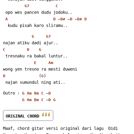
G7
C
 opo wes pancen dudu jodoku..
 –
 –
 –
A
D
D#
D
D#
D
  kudu pisah karo sliramu..
G
G7
najan atiku dadi ajur..
C
D
G
 tresnaku ra bakal luntur..
E
Am
wong yen tresno ra mesti duweni
              (
)
D
G
 najan sumundul ning ati..
Outro : 
 –
G
Am
Bm
C
D
 –
G
Am
Bm
C
D
G
ORIGINAL CHORD 
Maaf, chord gitar versi original dari lagu  Didi 