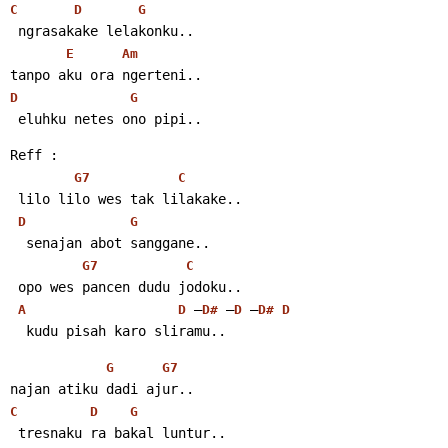
C
D
G
 ngrasakake lelakonku..
E
Am
tanpo aku ora ngerteni..
D
G
 eluhku netes ono pipi..
Reff :
G7
C
 lilo lilo wes tak lilakake..
D
G
  senajan abot sanggane..
G7
C
 opo wes pancen dudu jodoku..
 –
 –
 –
A
D
D#
D
D#
D
  kudu pisah karo sliramu..
G
G7
najan atiku dadi ajur..
C
D
G
 tresnaku ra bakal luntur..