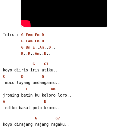
Intro : 
G
F#m
Em
D
..
G
F#m
Em
D
..
..
..
G
Bm
E
Am
D
..
..
..
..
B
E
Am
D
G
G7
koyo diiris iris atiku..
C
D
G
 moco layang undanganmu..
E
Am
jroning batin ku keloro loro..
A
D
 ndiko bakal polo kromo..
G
G7
koyo dirajang rajang ragaku..