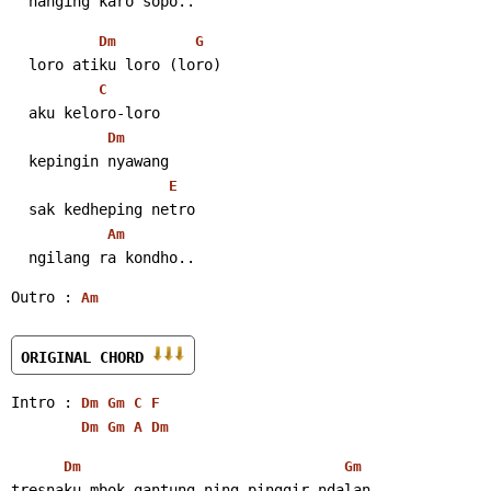
  nanging karo sopo..
Dm
G
  loro atiku loro (loro)
C
  aku keloro-loro
Dm
  kepingin nyawang
E
  sak kedheping netro
Am
  ngilang ra kondho..
Outro : 
Am
ORIGINAL CHORD 
Intro : 
Dm
Gm
C
F
Dm
Gm
A
Dm
Dm
Gm
tresnaku mbok gantung ning pinggir ndalan