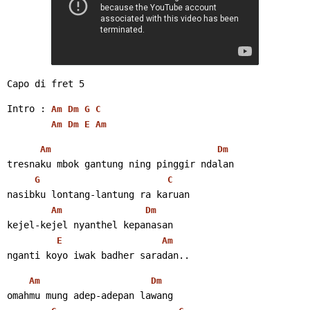
Capo di fret 5
Intro : 
Am
Dm
G
C
Am
Dm
E
Am
Am
Dm
tresnaku mbok gantung ning pinggir ndalan
G
C
nasibku lontang-lantung ra karuan
Am
Dm
kejel-kejel nyanthel kepanasan
E
Am
nganti koyo iwak badher saradan..
Am
Dm
omahmu mung adep-adepan lawang