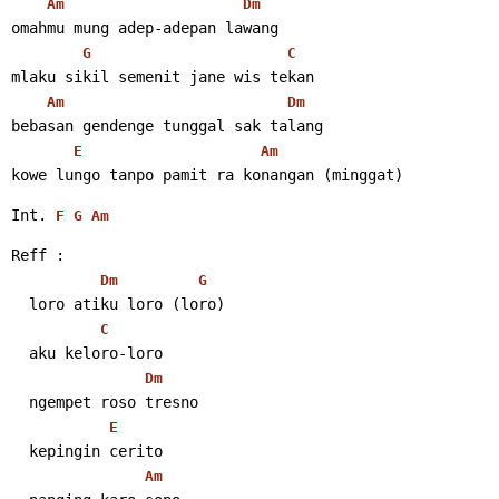
Am
Dm
omahmu mung adep-adepan lawang
G
C
mlaku sikil semenit jane wis tekan
Am
Dm
bebasan gendenge tunggal sak talang
E
Am
kowe lungo tanpo pamit ra konangan (minggat)
Int. 
F
G
Am
Reff :
Dm
G
  loro atiku loro (loro)
C
  aku keloro-loro
Dm
  ngempet roso tresno
E
  kepingin cerito
Am