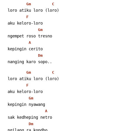
Gm
C
  loro atiku loro (loro)
F
  aku keloro-loro
Gm
  ngempet roso tresno
A
  kepingin cerito
Dm
  nanging karo sopo..
Gm
C
  loro atiku loro (loro)
F
  aku keloro-loro
Gm
  kepingin nyawang
A
  sak kedheping netro
Dm
  ngilang ra kondho..