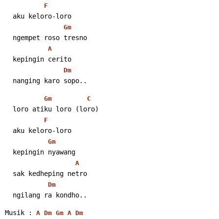
F
  aku keloro-loro
Gm
  ngempet roso tresno
A
  kepingin cerito
Dm
  nanging karo sopo..
Gm
C
  loro atiku loro (loro)
F
  aku keloro-loro
Gm
  kepingin nyawang
A
  sak kedheping netro
Dm
  ngilang ra kondho..
Musik : 
A
Dm
Gm
A
Dm