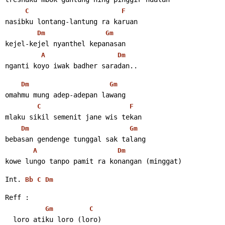
C
F
nasibku lontang-lantung ra karuan
Dm
Gm
kejel-kejel nyanthel kepanasan
A
Dm
nganti koyo iwak badher saradan..
Dm
Gm
omahmu mung adep-adepan lawang
C
F
mlaku sikil semenit jane wis tekan
Dm
Gm
bebasan gendenge tunggal sak talang
A
Dm
kowe lungo tanpo pamit ra konangan (minggat)
Int. 
Bb
C
Dm
Reff :
Gm
C
  loro atiku loro (loro)