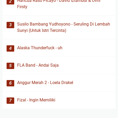
Hancua Raso Picayo - David Iztambul & Ovhi
Firsty
Susilo Bambang Yudhoyono - Seruling Di Lembah
Sunyi (Untuk Istri Tercinta)
Alaska Thunderfuck - uh
FLA Band - Andai Saja
Anggur Merah 2 - Loela Drakel
Fizal - Ingin Memiliki