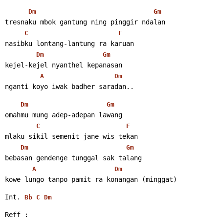
Dm
Gm
tresnaku mbok gantung ning pinggir ndalan
C
F
nasibku lontang-lantung ra karuan
Dm
Gm
kejel-kejel nyanthel kepanasan
A
Dm
nganti koyo iwak badher saradan..
Dm
Gm
omahmu mung adep-adepan lawang
C
F
mlaku sikil semenit jane wis tekan
Dm
Gm
bebasan gendenge tunggal sak talang
A
Dm
kowe lungo tanpo pamit ra konangan (minggat)
Int. 
Bb
C
Dm
Reff :