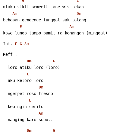
G
C
mlaku sikil semenit jane wis tekan
Am
Dm
bebasan gendenge tunggal sak talang
E
Am
kowe lungo tanpo pamit ra konangan (minggat)
Int. 
F
G
Am
Reff :
Dm
G
  loro atiku loro (loro)
C
  aku keloro-loro
Dm
  ngempet roso tresno
E
  kepingin cerito
Am
  nanging karo sopo..
Dm
G