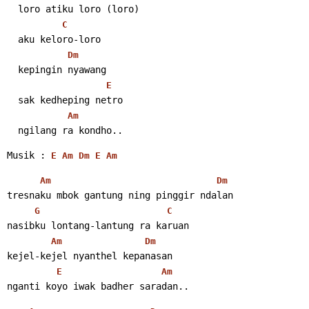
  loro atiku loro (loro)
C
  aku keloro-loro
Dm
  kepingin nyawang
E
  sak kedheping netro
Am
  ngilang ra kondho..
Musik : 
E
Am
Dm
E
Am
Am
Dm
tresnaku mbok gantung ning pinggir ndalan
G
C
nasibku lontang-lantung ra karuan
Am
Dm
kejel-kejel nyanthel kepanasan
E
Am
nganti koyo iwak badher saradan..