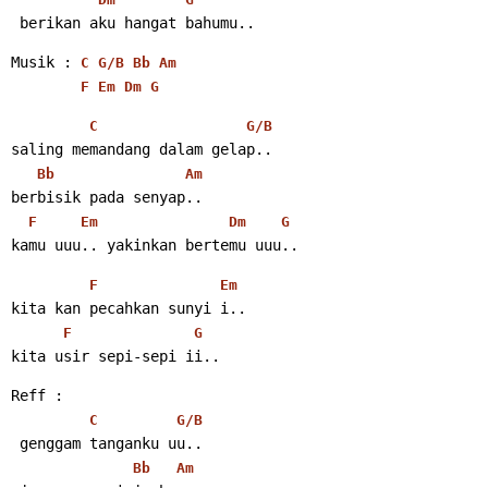
 berikan aku hangat bahumu..
Musik : 
C
G/B
Bb
Am
F
Em
Dm
G
C
G/B
saling memandang dalam gelap..
Bb
Am
berbisik pada senyap..
F
Em
Dm
G
kamu uuu.. yakinkan bertemu uuu..
F
Em
kita kan pecahkan sunyi i..
F
G
kita usir sepi-sepi ii..
Reff :
C
G/B
 genggam tanganku uu..
Bb
Am