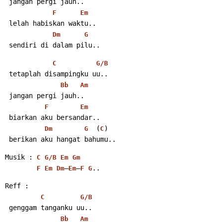
 jangan pergi jauh..
F
Em
 lelah habiskan waktu..
Dm
G
 sendiri di dalam pilu..
C
G/B
 tetaplah disampingku uu..
Bb
Am
 jangan pergi jauh..
F
Em
 biarkan aku bersandar..
  (
)
Dm
G
C
 berikan aku hangat bahumu..
Musik : 
C
G/B
Em
Gm
–
–
..
F
Em
Dm
Em
F
G
Reff :
C
G/B
 genggam tanganku uu..
Bb
Am