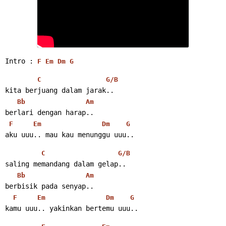
Intro : 
F
Em
Dm
G
C
G/B
kita berjuang dalam jarak..
Bb
Am
berlari dengan harap..
F
Em
Dm
G
aku uuu.. mau kau menunggu uuu..
C
G/B
saling memandang dalam gelap..
Bb
Am
berbisik pada senyap..
F
Em
Dm
G
kamu uuu.. yakinkan bertemu uuu..