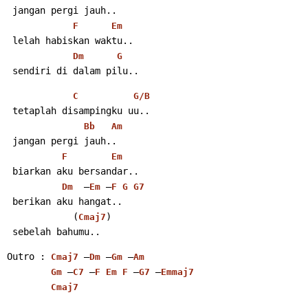
 jangan pergi jauh..
F
Em
 lelah habiskan waktu..
Dm
G
 sendiri di dalam pilu..
C
G/B
 tetaplah disampingku uu..
Bb
Am
 jangan pergi jauh..
F
Em
 biarkan aku bersandar..
  –
 –
Dm
Em
F
G
G7
 berikan aku hangat..
            (
)
Cmaj7
 sebelah bahumu..
Outro : 
 –
 –
 –
Cmaj7
Dm
Gm
Am
 –
 –
 –
 –
Gm
C7
F
Em
F
G7
Emmaj7
Cmaj7