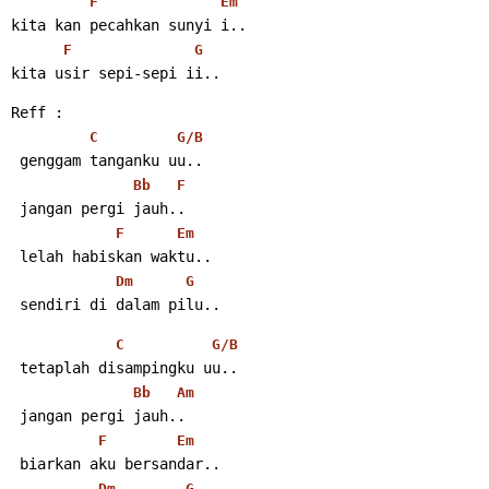
F
Em
kita kan pecahkan sunyi i..
F
G
kita usir sepi-sepi ii..
Reff :
C
G/B
 genggam tanganku uu..
Bb
F
 jangan pergi jauh..
F
Em
 lelah habiskan waktu..
Dm
G
 sendiri di dalam pilu..
C
G/B
 tetaplah disampingku uu..
Bb
Am
 jangan pergi jauh..
F
Em
 biarkan aku bersandar..
Dm
G