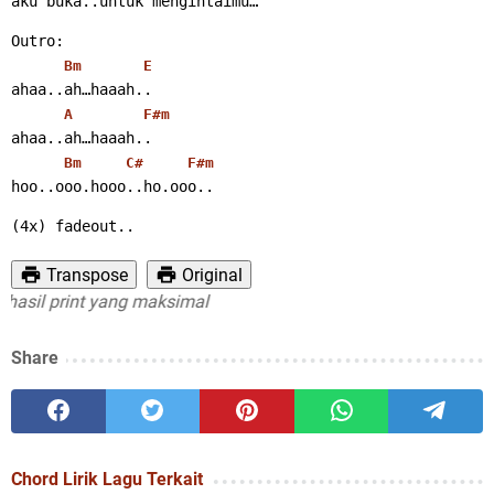
aku buka..untuk mengintaimu…
Outro:
Bm
E
ahaa..ah…haaah..
A
F#m
ahaa..ah…haaah..
Bm
C#
F#m
hoo..ooo.hooo..ho.ooo..
(4x) fadeout..
Transpose
Original
l print yang maksimal
Share
Chord Lirik Lagu Terkait