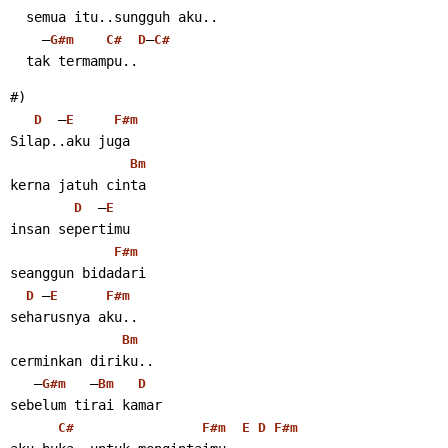
  semua itu..sungguh aku..
    –
–
G#m
C#
D
C#
  tak termampu..
#)
  –
D
E
F#m
Silap..aku juga
Bm
kerna jatuh cinta
  –
D
E
insan sepertimu
F#m
seanggun bidadari
 –
D
E
F#m
seharusnya aku..
Bm
cerminkan diriku..
   –
   –
G#m
Bm
D
sebelum tirai kamar
C#
F#m
E
D
F#m