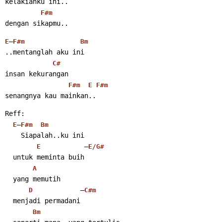
kelakianku ini..
F#m
dengan sikapmu..
–
E
F#m
Bm
..mentanglah aku ini
C#
insan kekurangan
F#m
E
F#m
senangnya kau mainkan..
Reff:
–
E
F#m
Bm
    Siapalah..ku ini
           –
E
E/G#
  untuk meminta buih
A
  yang memutih
            –
D
C#m
  menjadi permadani
Bm