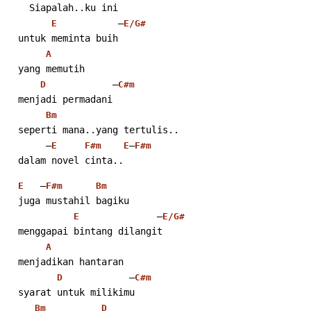
    Siapalah..ku ini
           –
E
E/G#
  untuk meminta buih
A
  yang memutih
            –
D
C#m
  menjadi permadani
Bm
  seperti mana..yang tertulis..
       –
–
E
F#m
E
F#m
  dalam novel cinta..
   –
E
F#m
Bm
  juga mustahil bagiku
              –
E
E/G#
  menggapai bintang dilangit
A
  menjadikan hantaran
            –
D
C#m
  syarat untuk milikimu
Bm
D