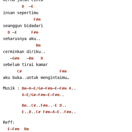
  –
D
E
insan sepertimu
F#m
seanggun bidadari
 –
D
E
F#m
seharusnya aku..
Bm
cerminkan diriku..
   –
   –
G#m
Bm
D
sebelum tirai kamar
C#
F#m
aku buka..untuk mengintaimu…
Musik : 
–
–
–
–
–
..
Bm
A
E/G#
F#m
E
F#m
A
–
–
–
–
..
A
E/G#
F#m
E
F#m
..
..
..-
..
Bm
C#
F#m
E
D
..
..
–
–
..
..
E
D
C#
F#m
A
E
F#m
Reff:
–
E
F#m
Bm