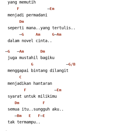
  yang memutih
            –
F
Em
  menjadi permadani
Dm
  seperti mana..yang tertulis..
       –
–
G
Am
G
Am
  dalam novel cinta..
 –
   –
G
Am
Dm
  juga mustahil bagiku
              –
G
G/B
  menggapai bintang dilangit
C
  menjadikan hantaran
            –
F
Em
  syarat untuk milikimu
Dm
F
  semua itu..sungguh aku..
     –
–
Bm
E
F
E
  tak termampu..