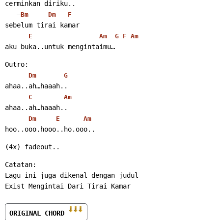
cerminkan diriku..
   –
Bm
Dm
F
sebelum tirai kamar
E
Am
G
F
Am
aku buka..untuk mengintaimu…
Outro:
Dm
G
ahaa..ah…haaah..
C
Am
ahaa..ah…haaah..
Dm
E
Am
hoo..ooo.hooo..ho.ooo..
(4x) fadeout..
Catatan:
Lagu ini juga dikenal dengan judul
Exist Mengintai Dari Tirai Kamar
ORIGINAL CHORD 