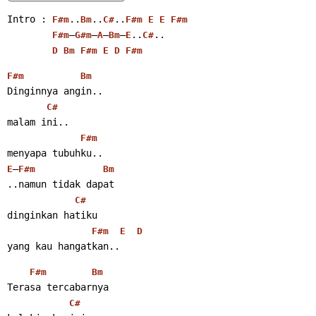
Intro : 
..
..
..
F#m
Bm
C#
F#m
E
E
F#m
–
–
–
–
..
..
F#m
G#m
A
Bm
E
C#
D
Bm
F#m
E
D
F#m
F#m
Bm
Dinginnya angin..
C#
malam ini..
F#m
menyapa tubuhku..
–
E
F#m
Bm
..namun tidak dapat
C#
dinginkan hatiku
F#m
E
D
yang kau hangatkan..
F#m
Bm
Terasa tercabarnya
C#