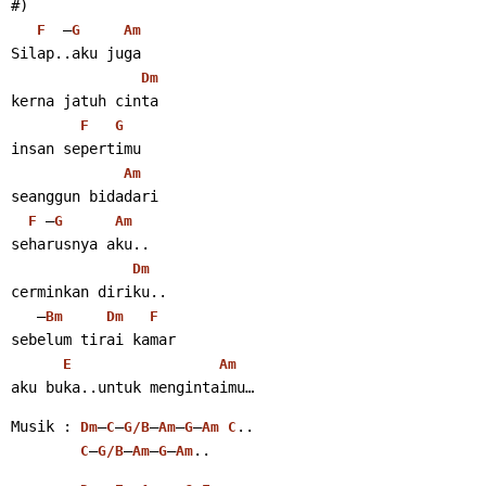
#)
  –
F
G
Am
Silap..aku juga
Dm
kerna jatuh cinta
F
G
insan sepertimu
Am
seanggun bidadari
 –
F
G
Am
seharusnya aku..
Dm
cerminkan diriku..
   –
Bm
Dm
F
sebelum tirai kamar
E
Am
aku buka..untuk mengintaimu…
Musik : 
–
–
–
–
–
..
Dm
C
G/B
Am
G
Am
C
–
–
–
–
..
C
G/B
Am
G
Am