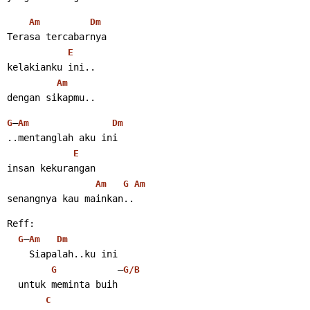
Am
Dm
Terasa tercabarnya
E
kelakianku ini..
Am
dengan sikapmu..
–
G
Am
Dm
..mentanglah aku ini
E
insan kekurangan
Am
G
Am
senangnya kau mainkan..
Reff:
–
G
Am
Dm
    Siapalah..ku ini
           –
G
G/B
  untuk meminta buih
C