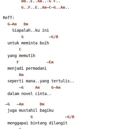
..
..
..-
..
Dm
E
Am
G
F
..
..
..
–
–
..
..
G
F
E
Am
C
G
Am
Reff:
–
G
Am
Dm
    Siapalah..ku ini
           –
G
G/B
  untuk meminta buih
C
  yang memutih
            –
F
Em
  menjadi permadani
Dm
  seperti mana..yang tertulis..
       –
–
G
Am
G
Am
  dalam novel cinta..
 –
   –
G
Am
Dm
  juga mustahil bagiku
              –
G
G/B
  menggapai bintang dilangit