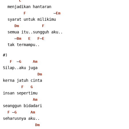
C
  menjadikan hantaran
            –
F
Em
  syarat untuk milikimu
Dm
F
  semua itu..sungguh aku..
     –
–
Bm
E
F
E
  tak termampu..
#)
  –
F
G
Am
Silap..aku juga
Dm
kerna jatuh cinta
F
G
insan sepertimu
Am
seanggun bidadari
 –
F
G
Am
seharusnya aku..
Dm