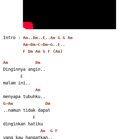
Intro : 
..
..
..
Am
Dm
E
Am
G
G
Am
–
–
–
–
..
..
Am
Bm
C
Dm
G
E
 (
)
F
Dm
Am
G
F
Am
Am
Dm
Dinginnya angin..
E
malam ini..
Am
menyapa tubuhku..
–
G
Am
Dm
..namun tidak dapat
E
dinginkan hatiku
Am
G
F
yang kau hangatkan..