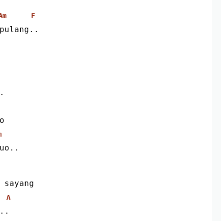
Am
E
 pulang..
.
o
m
juo..
h sayang
A
..