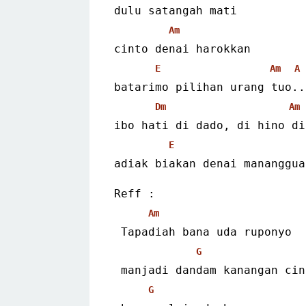
dulu satangah mati
Am
cinto denai harokkan
E
Am
A
batarimo pilihan urang tuo..
Dm
Am
ibo hati di dado, di hino di
E
adiak biakan denai mananggua
Reff :
Am
 Tapadiah bana uda ruponyo
G
 manjadi dandam kanangan ci
G