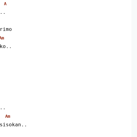
A
..
arimo
Am
uko..
..
Am
sisokan..