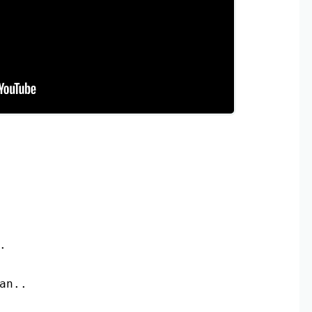
.
an..