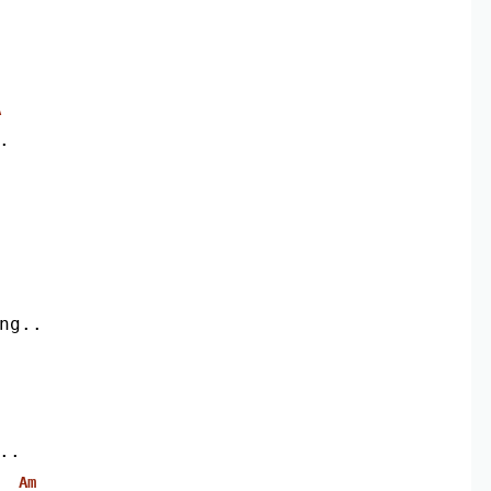
A
.
ng..
..
Am