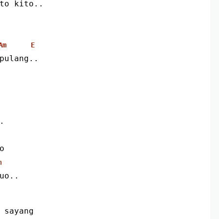
nto kito..
Am
E
 pulang..
.
o
m
juo..
h sayang