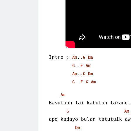
Intro : 
..
Am
G
Dm
..
G
F
Am
..
Am
G
Dm
..
.
G
F
G
Am
Am
Basuluah lai kabulan tarang.
G
Am
apo kadayo bulan tatutuik aw
Dm