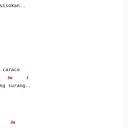
sisokan..
 caraco
Am
E
ng surang..
Dm