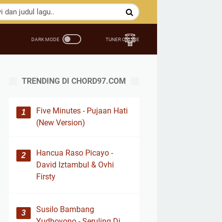
TRENDING DI CHORD97.COM
Five Minutes - Pujaan Hati
(New Version)
Hancua Raso Picayo -
David Iztambul & Ovhi
Firsty
Susilo Bambang
Yudhoyono - Seruling Di