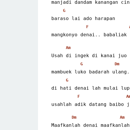
 manjadi dandam kanangan ci
G
 baraso lai ado harapan
F
 mangkonyo denai.. babaliak
Am
 Usah di ingek di kanai juo
G
Dm
 mambuek luko badarah ulang.
G
 di hati denai lah mulai lup
F
A
 usahlah adik datang baibo 
Dm
Am
 Maafkanlah denai maafkanla