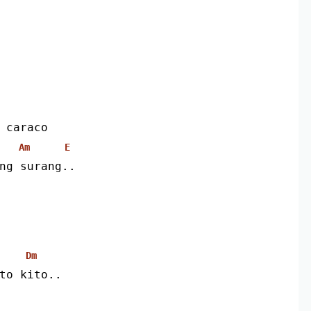
 caraco
Am
E
ng surang..
Dm
nto kito..