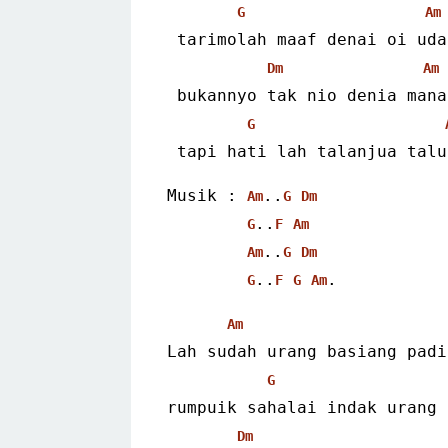
G
Am
 tarimolah maaf denai oi uda
Dm
Am
 bukannyo tak nio denia man
G
 tapi hati lah talanjua tal
Musik : 
..
Am
G
Dm
..
G
F
Am
..
Am
G
Dm
..
.
G
F
G
Am
Am
Lah sudah urang basiang padi
G
rumpuik sahalai indak urang 
Dm