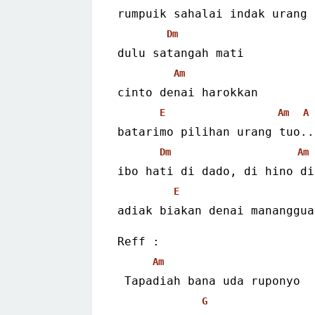
rumpuik sahalai indak urang 
Dm
dulu satangah mati
Am
cinto denai harokkan
E
Am
A
batarimo pilihan urang tuo..
Dm
Am
ibo hati di dado, di hino di
E
adiak biakan denai mananggua
Reff :
Am
 Tapadiah bana uda ruponyo
G