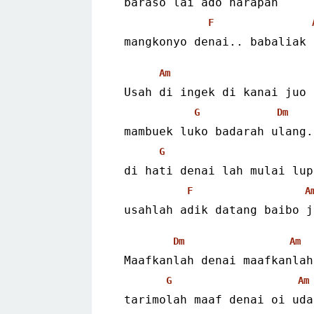
 baraso lai ado harapan
F
 mangkonyo denai.. babaliak
Am
 Usah di ingek di kanai juo
G
Dm
 mambuek luko badarah ulang.
G
 di hati denai lah mulai lup
F
A
 usahlah adik datang baibo 
Dm
Am
 Maafkanlah denai maafkanla
G
Am
 tarimolah maaf denai oi uda