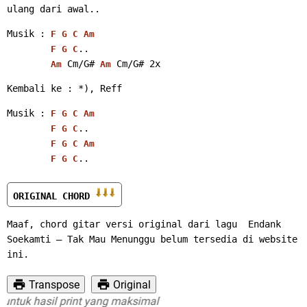
ulang dari awal.. 
Musik : 
F
G
C
Am
..
F
G
C
Cm/G#
Cm/G#
 2x 
Am
Am
Kembali ke : *), Reff 
Musik : 
F
G
C
Am
..
F
G
C
F
G
C
Am
..
F
G
C
ORIGINAL CHORD 
Maaf, chord gitar versi original dari lagu  Endank 
Soekamti – Tak Mau Menunggu belum tersedia di website 
ini.
Transpose
Original
tuk hasil print yang maksimal