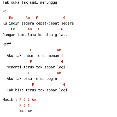
Tak suka tak sudi menunggu 
*)
Em
Am
F
G
Ku ingin segera cepat-cepat segera
Em
Am
F
G
Jangan lama-lama ku bisa gila.. 
Reff:
C
Am
  Aku tak sabar terus menanti
F
G
  Menanti terus tak sabar lagi
C
Am
  Aku tak bisa terus begini
F
G
  Tak bisa terus tak sabar lagi 
Musik : 
F
G
C
Am
..
F
G
C
..4x 
Am