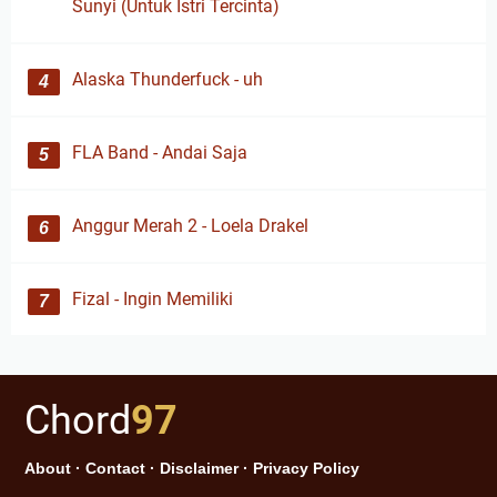
Sunyi (Untuk Istri Tercinta)
Alaska Thunderfuck - uh
FLA Band - Andai Saja
Anggur Merah 2 - Loela Drakel
Fizal - Ingin Memiliki
Chord
97
About
·
Contact
·
Disclaimer
·
Privacy Policy